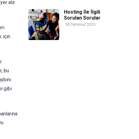
er alır.
Hosting İle İlgili
Sorulan Sorular
30 Temmuz 2023
eri
k için
e
r, bu
aybını
i gibi
banlarına
nı