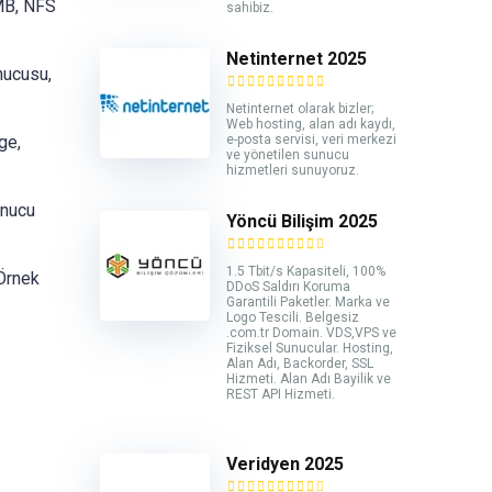
SMB, NFS
sahibiz.
Netinternet 2025
nucusu,
Netinternet olarak bizler;
Web hosting, alan adı kaydı,
e-posta servisi, veri merkezi
ge,
ve yönetilen sunucu
hizmetleri sunuyoruz.
unucu
Yöncü Bilişim 2025
1.5 Tbit/s Kapasiteli, 100%
 Örnek
DDoS Saldırı Koruma
Garantili Paketler. Marka ve
Logo Tescili. Belgesiz
.com.tr Domain. VDS,VPS ve
Fiziksel Sunucular. Hosting,
Alan Adı, Backorder, SSL
Hizmeti. Alan Adı Bayilik ve
REST API Hizmeti.
Veridyen 2025