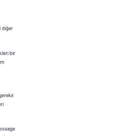
i diğer
leri bir
tüm
erekir.
ri
 Message