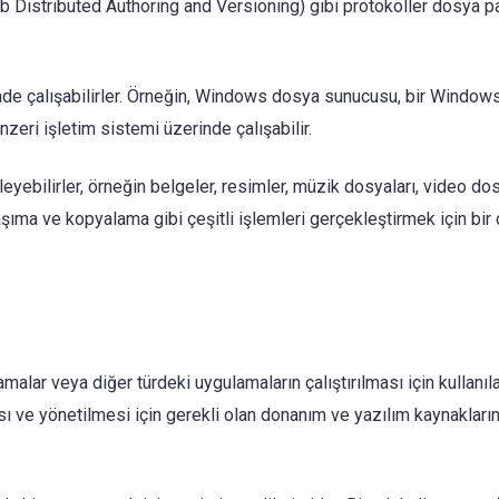
Distributed Authoring and Versioning) gibi protokoller dosya p
inde çalışabilirler. Örneğin, Windows dosya sunucusu, bir Window
zeri işletim sistemi üzerinde çalışabilir.
eyebilirler, örneğin belgeler, resimler, müzik dosyaları, video dos
şıma ve kopyalama gibi çeşitli işlemleri gerçekleştirmek için bir
alar veya diğer türdeki uygulamaların çalıştırılması için kullanıl
ası ve yönetilmesi için gerekli olan donanım ve yazılım kaynakların