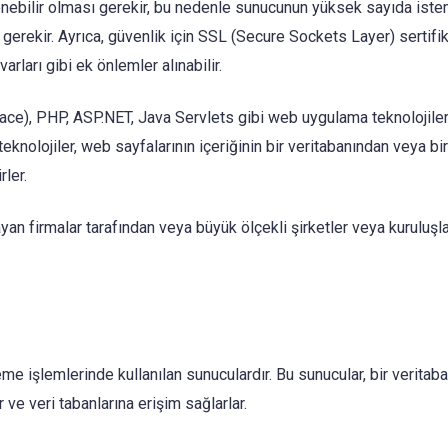
lenebilir olması gerekir, bu nedenle sunucunun yüksek sayıda iste
 gerekir. Ayrıca, güvenlik için SSL (Secure Sockets Layer) sertifik
arları gibi ek önlemler alınabilir.
ce), PHP, ASP.NET, Java Servlets gibi web uygulama teknolojiler
 teknolojiler, web sayfalarının içeriğinin bir veritabanından veya b
ler.
an firmalar tarafından veya büyük ölçekli şirketler veya kuruluşl
me işlemlerinde kullanılan sunuculardır. Bu sunucular, bir veritaba
 ve veri tabanlarına erişim sağlarlar.