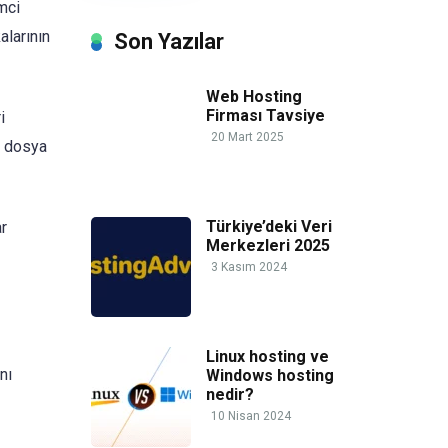
mci
alarının
Son Yazılar
Web Hosting
Firması Tavsiye
i
20 Mart 2025
ir dosya
Türkiye’deki Veri
ar
Merkezleri 2025
3 Kasım 2024
Linux hosting ve
nı
Windows hosting
nedir?
10 Nisan 2024