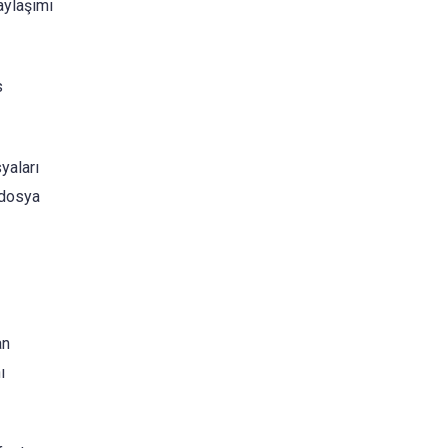
aylaşımı
s
yaları
 dosya
an
ı