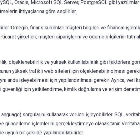
ySQL, Oracle, Microsoft SQL Server, PostgreSQL gibi yazılımlar y
etmelerin ihtiyaçlarına göre seçilirler.
irler. Örneğin, finans kurumları müşteri bilgileri ve finansal işleml
-ticaret şirketleri, müşteri siparişlerini ve ödeme bilgilerini tutma
, ölçeklenebilirlik ve yüksek kullanılabilirlik gibi faktörlere gör
sunun yüksek trafikli web siteleri için ölçeklenebilir olması gereki
ı anda işleyebilmesi için yapılandırılması gerekir. Ayrıca, veri k
 güvenliği için yetkilendirme, kimlik doğrulama ve erişim denetim
nguage) sorgularını kullanarak verileri işleyebilirler. SQL, verita
e güncelleme işlemlerini gerçekleştirmeye olanak tanır. Veritaba
 uygun bir şekilde yapılandırılabilirler.