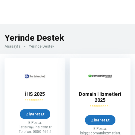
Yerinde Destek
Anasayfa
»
Yerinde Destek
İHS 2025
Domain Hizmetleri
2025
Ziyaret Et
Ziyaret Et
E-Posta:
iletisim@ihs.com.tr
E-Posta:
Telefon: 0850 466 5
bilgi@domainhizmetleri.