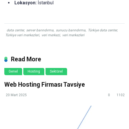
Lokasyon:
İstanbul
data center
,
server barındırma
,
sunucu barındırma
,
Türkiye data center
,
Türkiye veri merkezleri
,
veri merkezi
,
veri merkezleri
Read More
Genel
Hosting
Sektörel
Web Hosting Firması Tavsiye
20 Mart 2025
0
1102