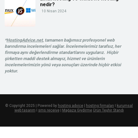
nedir?
10 Nisan 2024
*
HostingAdvice.net
, tamamen bağımsız profesyonel web
barındırma incelemeleri sağlar. İncelemelerimiz tarafsız, her
firmaya aynı değerlendirme standartlarını uygularız. Hiçbir
şirketten maddi destek almayız, hizmet ve ürünlerin
incelemelerimizin yönü veya sonuçları üzerinde hiçbir etkisi
yoktur.
© Copyright 2025 | Powered by
hosting advice
|
hosting firmaları
I
kurumsal
web tasarım
I
sms receive
|
Mağaza Giydirme
Ürün Teşhir Standı