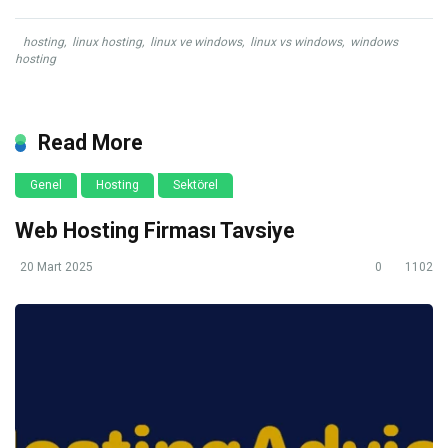
hosting
,
linux hosting
,
linux ve windows
,
linux vs windows
,
windows
hosting
Read More
Genel
Hosting
Sektörel
Web Hosting Firması Tavsiye
20 Mart 2025
0
1102