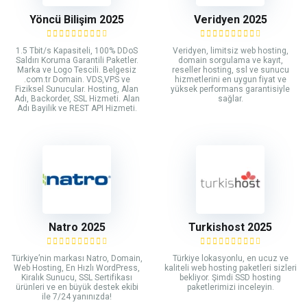
Yöncü Bilişim 2025
Veridyen 2025
1.5 Tbit/s Kapasiteli, 100% DDoS
Veridyen, limitsiz web hosting,
Saldırı Koruma Garantili Paketler.
domain sorgulama ve kayıt,
Marka ve Logo Tescili. Belgesiz
reseller hosting, ssl ve sunucu
.com.tr Domain. VDS,VPS ve
hizmetlerini en uygun fiyat ve
Fiziksel Sunucular. Hosting, Alan
yüksek performans garantisiyle
Adı, Backorder, SSL Hizmeti. Alan
sağlar.
Adı Bayilik ve REST API Hizmeti.
Natro 2025
Turkishost 2025
Türkiye’nin markası Natro, Domain,
Türkiye lokasyonlu, en ucuz ve
Web Hosting, En Hızlı WordPress,
kaliteli web hosting paketleri sizleri
Kiralık Sunucu, SSL Sertifikası
bekliyor. Şimdi SSD hosting
ürünleri ve en büyük destek ekibi
paketlerimizi inceleyin.
ile 7/24 yanınızda!