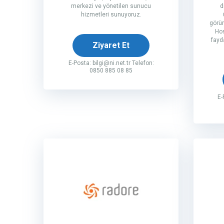
merkezi ve yönetilen sunucu
d
hizmetleri sunuyoruz.
görün
Hos
fayd
Ziyaret Et
E-Posta:
bilgi@ni.net.tr
Telefon:
0850 885 08 85
E-