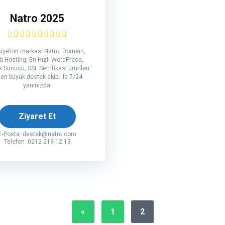
Natro 2025
kiye’nin markası Natro, Domain,
 Hosting, En Hızlı WordPress,
ık Sunucu, SSL Sertifikası ürünleri
 en büyük destek ekibi ile 7/24
yanınızda!
Ziyaret Et
E-Posta:
destek@natro.com
Telefon: 0212 213 12 13
«
1
2