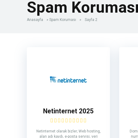
Spam Korumas
Anasayfa
»
Spam Koruması
»
Sayfa 2
Netinternet 2025
Netinternet olarak bizler; Web hosting,
Doma
alan adı kaydı, e-posta servisi, veri
numa