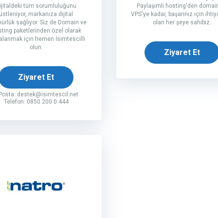
ijitaldeki tüm sorumluluğunu
Paylaşımlı hosting'den domai
üstleniyor, markanıza dijital
VPS'ye kadar, başarınız için ihtiy
ürlük sağlıyor. Siz de Domain ve
olan her şeye sahibiz.
ting paketlerinden özel olarak
alanmak için hemen İsimtescilli
olun.
Ziyaret Et
Ziyaret Et
Posta:
destek@isimtescil.net
Telefon: 0850 200 0 444