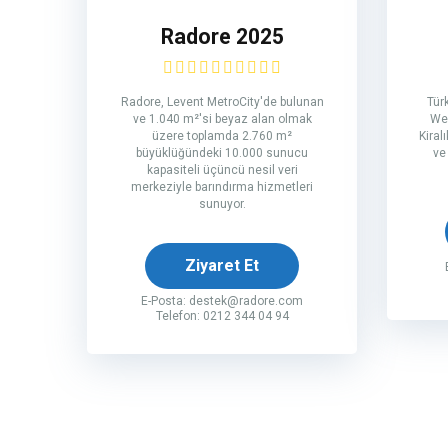
Radore 2025
Radore, Levent MetroCity'de bulunan
Tür
ve 1.040 m²'si beyaz alan olmak
Web
üzere toplamda 2.760 m²
Kiral
büyüklüğündeki 10.000 sunucu
ve
kapasiteli üçüncü nesil veri
merkeziyle barındırma hizmetleri
sunuyor.
Ziyaret Et
E-Posta:
destek@radore.com
Telefon: 0212 344 04 94