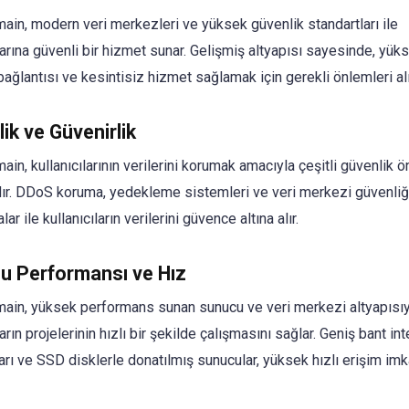
ain, modern veri merkezleri ve yüksek güvenlik standartları ile
larına güvenli bir hizmet sunar. Gelişmiş altyapısı sayesinde, yük
bağlantısı ve kesintisiz hizmet sağlamak için gerekli önlemleri alı
ik ve Güvenirlik
in, kullanıcılarının verilerini korumak amacıyla çeşitli güvenlik ö
ır. DDoS koruma, yedekleme sistemleri ve veri merkezi güvenliği
ar ile kullanıcıların verilerini güvence altına alır.
u Performansı ve Hız
ain, yüksek performans sunan sunucu ve veri merkezi altyapısıy
ların projelerinin hızlı bir şekilde çalışmasını sağlar. Geniş bant in
arı ve SSD disklerle donatılmış sunucular, yüksek hızlı erişim imk