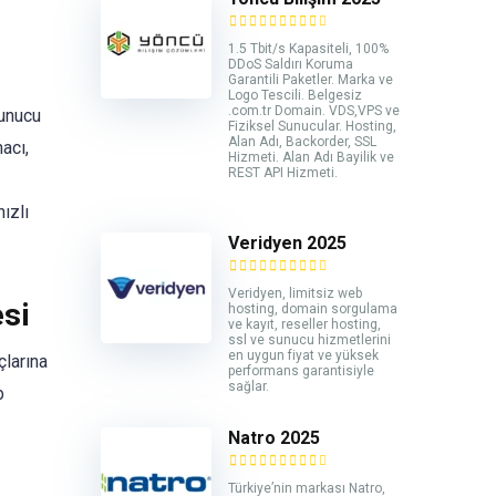
1.5 Tbit/s Kapasiteli, 100%
DDoS Saldırı Koruma
Garantili Paketler. Marka ve
Logo Tescili. Belgesiz
.com.tr Domain. VDS,VPS ve
sunucu
Fiziksel Sunucular. Hosting,
Alan Adı, Backorder, SSL
acı,
Hizmeti. Alan Adı Bayilik ve
REST API Hizmeti.
ızlı
Veridyen 2025
Veridyen, limitsiz web
si
hosting, domain sorgulama
ve kayıt, reseller hosting,
ssl ve sunucu hizmetlerini
en uygun fiyat ve yüksek
çlarına
performans garantisiyle
sağlar.
b
Natro 2025
Türkiye’nin markası Natro,