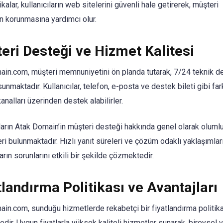
ikalar, kullanıcıların web sitelerini güvenli hale getirerek, müşteri
in korunmasına yardımcı olur.
eri Desteği ve Hizmet Kalitesi
in.com, müşteri memnuniyetini ön planda tutarak, 7/24 teknik d
unmaktadır. Kullanıcılar, telefon, e-posta ve destek bileti gibi fark
kanalları üzerinden destek alabilirler.
ıların Atak Domain’in müşteri desteği hakkında genel olarak olumlu
eri bulunmaktadır. Hızlı yanıt süreleri ve çözüm odaklı yaklaşımları
ların sorunlarını etkili bir şekilde çözmektedir.
tlandırma Politikası ve Avantajları
in.com, sunduğu hizmetlerde rekabetçi bir fiyatlandırma politik
dir. Uygun fiyatlarla yüksek kaliteli hizmetler sunarak, bireysel 