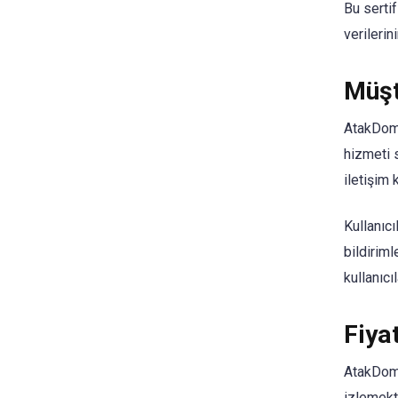
Bu sertif
verilerin
Müşt
AtakDoma
hizmeti s
iletişim 
Kullanıc
bildiriml
kullanıcı
Fiya
AtakDoma
izlemekte