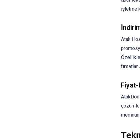
işletme k
İndir
Atak Host
promosyo
Özellikl
fırsatlar
Fiyat
AtakDoma
çözümler 
memnuniy
Tekn