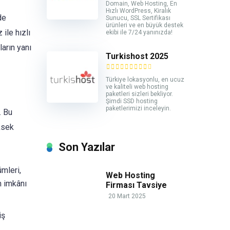
Domain, Web Hosting, En
Hızlı WordPress, Kiralık
de
Sunucu, SSL Sertifikası
ürünleri ve en büyük destek
 ile hızlı
ekibi ile 7/24 yanınızda!
ların yanı
Turkishost 2025
Türkiye lokasyonlu, en ucuz
ve kaliteli web hosting
paketleri sizleri bekliyor.
Şimdi SSD hosting
paketlerimizi inceleyin.
. Bu
üksek
Son Yazılar
ümleri,
Web Hosting
im imkânı
Firması Tavsiye
20 Mart 2025
iş