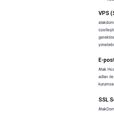
VPS (
atakdoma
özelleşt
gerektire
yönetebil
E-post
Atak Hos
adları il
kurumsal
SSL Se
AtakDomai