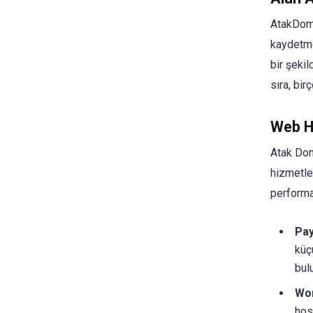
AtakDomai
kaydetmel
bir şekil
sıra, bi
Web H
Atak Doma
hizmetler
performa
Pay
küçü
bulu
Wo
hos