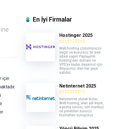
En İyi Firmalar
line
Hostinger 2025
Web hosting çözümünüzü
seçin ve kusursuz bir web
sitesi yapın! Paylaşımlı
hosting'den domain ve
VPS'ye kadar, başarınız için
ihtiyacınız olan her şeye
sahibiz.
 için
Netinternet 2025
aktadır.
i
Netinternet olarak bizler;
e
Web hosting, alan adı kaydı,
e-posta servisi, veri merkezi
ve yönetilen sunucu
er
hizmetleri sunuyoruz.
Yöncü Bilişim 2025