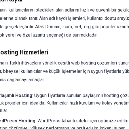
n, kullanıcıların istedikleri alan adlarını hızlı ve güvenli bir şekil
erine olanak tanır. Alan adı kaydı işlemleri, kullanıcı dostu arayüz
de gerçekleştirilir. Atak Domain, .com, .net, .org gibi popüler uzantı
rçok yerel ve özel uzantı seçeneği de sunmaktadır.
osting Hizmetleri
in, farklı ihtiyaçlara yönelik çeşitli web hosting çözümleri sunar
, bireysel kullanıcılar ve küçük işletmeler için uygun fiyatlarla y
ns sağlamayı amaçlar.
laşımlı Hosting
: Uygun fiyatlarla sunulan paylaşımlı hosting çöz
k projeler için idealdir. Kullanıcılar, hızlı kurulum ve kolay yönet
rlar.
rdPress Hosting
: WordPress tabanlı siteler için optimize edilm
ting çözümleri, yüksek performans ve hızlı erişim imkanı sunar.