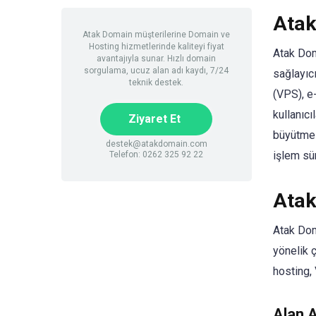
Atak
Atak Domain müşterilerine Domain ve
Hosting hizmetlerinde kaliteyi fiyat
Atak Dom
avantajıyla sunar. Hızlı domain
sorgulama, ucuz alan adı kaydı, 7/24
sağlayıcı
teknik destek.
(VPS), e
kullanıcı
Ziyaret Et
büyütmel
destek@atakdomain.com
işlem sür
Telefon: 0262 325 92 22
Atak
Atak Doma
yönelik 
hosting,
Alan A