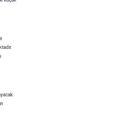
ve
tadır.
p
layacak
ın