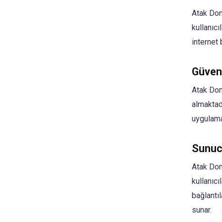
Atak Dom
kullanıcı
internet 
Güvenl
Atak Doma
almaktad
uygulamal
Sunuc
Atak Dom
kullanıcı
bağlantıl
sunar.