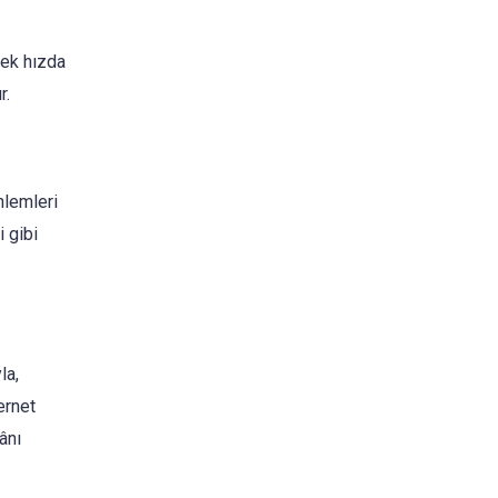
sek hızda
r.
nlemleri
 gibi
la,
ternet
ânı