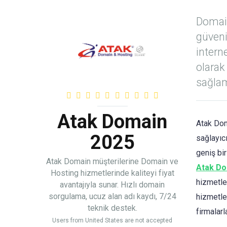
Domain
güvenil
intern
olarak
sağla
Atak Domain
Atak Dom
2025
sağlayıcı
geniş bi
Atak Domain müşterilerine Domain ve
Atak D
Hosting hizmetlerinde kaliteyi fiyat
hizmetle
avantajıyla sunar. Hızlı domain
sorgulama, ucuz alan adı kaydı, 7/24
hizmetler
teknik destek.
firmalarl
Users from United States are not accepted