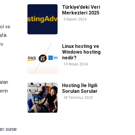
Türkiye’deki Veri
Merkezleri 2025
3 Kasım 2024
rol ve
afik
nı
Linux hosting ve
Windows hosting
nedir?
10 Nisan 2024
alan
Hosting İle İlgili
erin
Sorulan Sorular
30 Temmuz 2023
rı sunar.