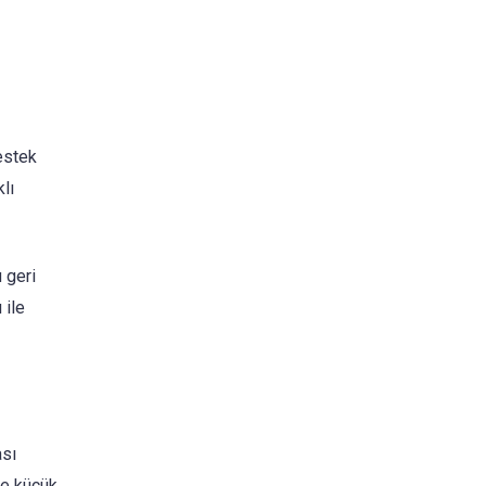
estek
lı
 geri
 ile
ası
ve küçük