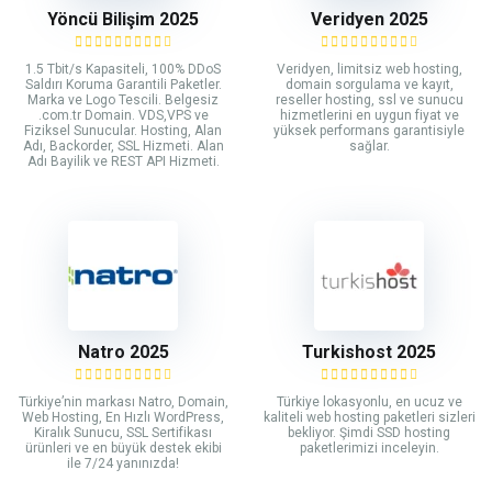
Yöncü Bilişim 2025
Veridyen 2025
1.5 Tbit/s Kapasiteli, 100% DDoS
Veridyen, limitsiz web hosting,
Saldırı Koruma Garantili Paketler.
domain sorgulama ve kayıt,
Marka ve Logo Tescili. Belgesiz
reseller hosting, ssl ve sunucu
.com.tr Domain. VDS,VPS ve
hizmetlerini en uygun fiyat ve
Fiziksel Sunucular. Hosting, Alan
yüksek performans garantisiyle
Adı, Backorder, SSL Hizmeti. Alan
sağlar.
Adı Bayilik ve REST API Hizmeti.
Natro 2025
Turkishost 2025
Türkiye’nin markası Natro, Domain,
Türkiye lokasyonlu, en ucuz ve
Web Hosting, En Hızlı WordPress,
kaliteli web hosting paketleri sizleri
Kiralık Sunucu, SSL Sertifikası
bekliyor. Şimdi SSD hosting
ürünleri ve en büyük destek ekibi
paketlerimizi inceleyin.
ile 7/24 yanınızda!