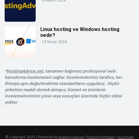
3 Kasım 2024
Linux hosting ve Windows hosting
nedir?
10 Nisan 2024
*
HostingAdvice.net
, tamamen bağımsız profesyonel web
barındırma incelemeleri sağlar. İncelemelerimiz tarafsız, her
firmaya aynı değerlendirme standartlarını uygularız. Hiçbir
şirketten maddi destek almayız, hizmet ve ürünlerin
incelemelerimizin yönü veya sonuçları üzerinde hiçbir etkisi
yoktur.
© Copyright 2025 | Powered by
hosting advice
|
hosting firmaları
I
kurumsal