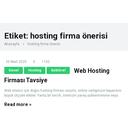
Etiket:
hosting firma önerisi
Anasayfa
»
hosting firma önerisi
20 Mart 2025
0
1102
Web Hosting
Genel
Hosting
Sektörel
Firması Tavsiye
Web siteniz için doğru hosting firması seçimi, online varlığınızın başarısını
büyük ölçüde etkiler. Yanlış bir tercih, sitenizin yavaş yüklenmesine veya ...
Read more »