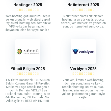
Hostinger 2025
Netinternet 2025
Web hosting çözümünüzü seçin
Netinternet olarak bizler; Web
ve kusursuz bir web sitesi yapın!
hosting, alan adı kaydı, e-posta
Paylaşımlı hosting'den domain ve
servisi, veri merkezi ve yönetilen
VPS'ye kadar, başarınız için
sunucu hizmetleri sunuyoruz.
ihtiyacınız olan her şeye sahibiz.
Yöncü Bilişim 2025
Veridyen 2025
1.5 Tbit/s Kapasiteli, 100% DDoS
Veridyen, limitsiz web hosting,
Saldırı Koruma Garantili Paketler.
domain sorgulama ve kayıt,
Marka ve Logo Tescili. Belgesiz
reseller hosting, ssl ve sunucu
.com.tr Domain. VDS,VPS ve
hizmetlerini en uygun fiyat ve
Fiziksel Sunucular. Hosting, Alan
yüksek performans garantisiyle
Adı, Backorder, SSL Hizmeti. Alan
sağlar.
Adı Bayilik ve REST API Hizmeti.