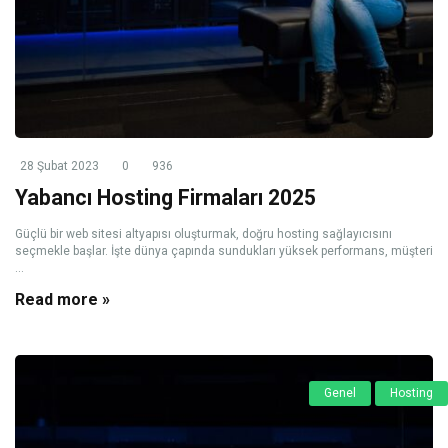
28 Şubat 2023
0
936
Yabancı Hosting Firmaları 2025
Güçlü bir web sitesi altyapısı oluşturmak, doğru hosting sağlayıcısını
seçmekle başlar. İşte dünya çapında sundukları yüksek performans, müşteri
...
Read more »
Genel
Hosting