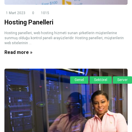
1 Mart 2023
0
1015
Hosting Panelleri
Hosting panelleri, web hosting hizmeti sunan şirketlerin müşterilerine
sunmuş olduğu kontrol paneli arayüzleridir. Hosting panelleri, müşterilerin
web sitelerinin ...
Read more »
Genel
Sektörel
Server