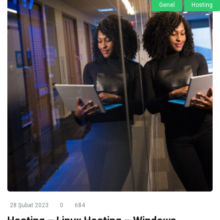
Genel
Hosting
28 Şubat 2023
0
684