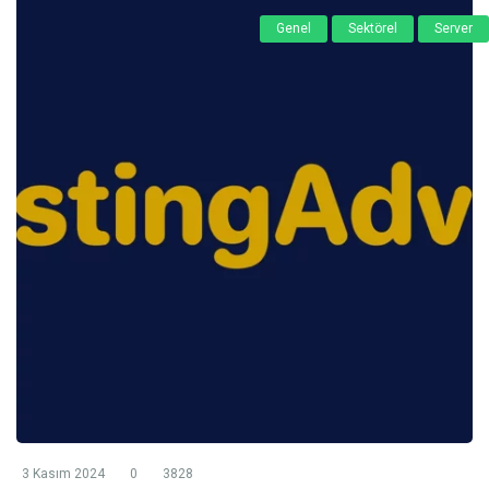
Genel
Sektörel
Server
3 Kasım 2024
0
3828