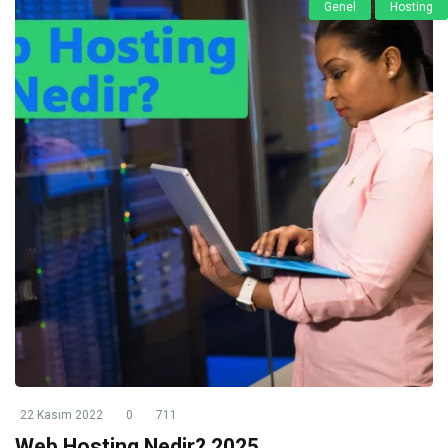
Genel
Hosting
22 Kasım 2022
0
711
Web Hosting Nedir? 2025