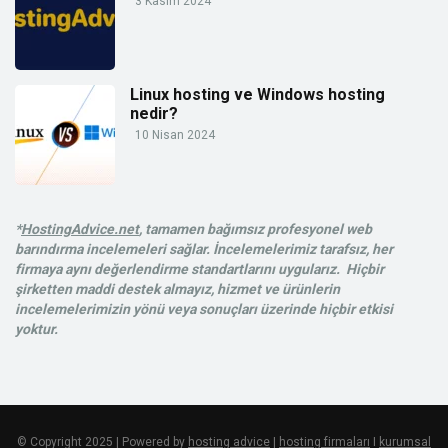
3 Kasım 2024
Linux hosting ve Windows hosting
nedir?
10 Nisan 2024
*
HostingAdvice.net
, tamamen bağımsız profesyonel web
barındırma incelemeleri sağlar. İncelemelerimiz tarafsız, her
firmaya aynı değerlendirme standartlarını uygularız. Hiçbir
şirketten maddi destek almayız, hizmet ve ürünlerin
incelemelerimizin yönü veya sonuçları üzerinde hiçbir etkisi
yoktur.
© Copyright 2025 | Powered by
hosting advice
|
hosting firmaları
I
kurumsal