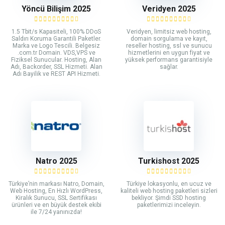
Yöncü Bilişim 2025
Veridyen 2025
1.5 Tbit/s Kapasiteli, 100% DDoS
Veridyen, limitsiz web hosting,
Saldırı Koruma Garantili Paketler.
domain sorgulama ve kayıt,
Marka ve Logo Tescili. Belgesiz
reseller hosting, ssl ve sunucu
.com.tr Domain. VDS,VPS ve
hizmetlerini en uygun fiyat ve
Fiziksel Sunucular. Hosting, Alan
yüksek performans garantisiyle
Adı, Backorder, SSL Hizmeti. Alan
sağlar.
Adı Bayilik ve REST API Hizmeti.
Natro 2025
Turkishost 2025
Türkiye’nin markası Natro, Domain,
Türkiye lokasyonlu, en ucuz ve
Web Hosting, En Hızlı WordPress,
kaliteli web hosting paketleri sizleri
Kiralık Sunucu, SSL Sertifikası
bekliyor. Şimdi SSD hosting
ürünleri ve en büyük destek ekibi
paketlerimizi inceleyin.
ile 7/24 yanınızda!