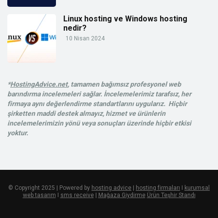
Linux hosting ve Windows hosting
nedir?
10 Nisan 2024
*
HostingAdvice.net
, tamamen bağımsız profesyonel web
barındırma incelemeleri sağlar. İncelemelerimiz tarafsız, her
firmaya aynı değerlendirme standartlarını uygularız. Hiçbir
şirketten maddi destek almayız, hizmet ve ürünlerin
incelemelerimizin yönü veya sonuçları üzerinde hiçbir etkisi
yoktur.
© Copyright 2025 | Powered by
hosting advice
|
hosting firmaları
I
kurumsal
web tasarım
I
sms receive
|
Mağaza Giydirme
Ürün Teşhir Standı