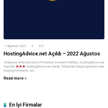
7 Ağustos 2022
0
627
HostingAdvice.net Açıldı – 2022 Ağustos
Türkiye’nin Web Barındırma Firmalarını İnceleme Rehberi: HostingAdvice.net
Yayında!
HostingAdvice.net olarak, Türkiye’de faaliyet gösteren web
hosting firmalarını, veri ...
Read more »
En İyi Firmalar