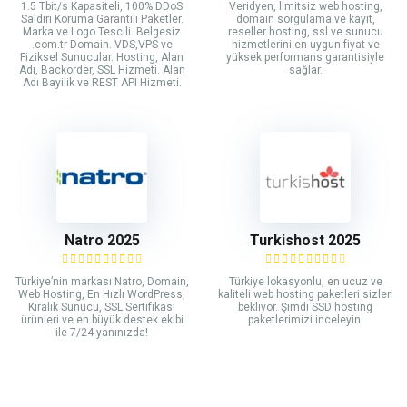
1.5 Tbit/s Kapasiteli, 100% DDoS
Veridyen, limitsiz web hosting,
Saldırı Koruma Garantili Paketler.
domain sorgulama ve kayıt,
Marka ve Logo Tescili. Belgesiz
reseller hosting, ssl ve sunucu
.com.tr Domain. VDS,VPS ve
hizmetlerini en uygun fiyat ve
Fiziksel Sunucular. Hosting, Alan
yüksek performans garantisiyle
Adı, Backorder, SSL Hizmeti. Alan
sağlar.
Adı Bayilik ve REST API Hizmeti.
Natro 2025
Turkishost 2025
Türkiye’nin markası Natro, Domain,
Türkiye lokasyonlu, en ucuz ve
Web Hosting, En Hızlı WordPress,
kaliteli web hosting paketleri sizleri
Kiralık Sunucu, SSL Sertifikası
bekliyor. Şimdi SSD hosting
ürünleri ve en büyük destek ekibi
paketlerimizi inceleyin.
ile 7/24 yanınızda!