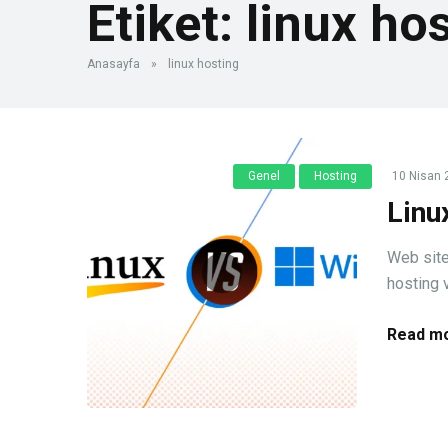
Etiket:
linux ho
Anasayfa
»
linux hosting
Genel
Hosting
10 Nisan 
Linu
Web site
hosting 
Read mo