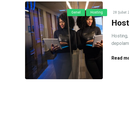
Genel
Hosting
28 Şubat 
Host
Hosting, 
depolama 
Read mo