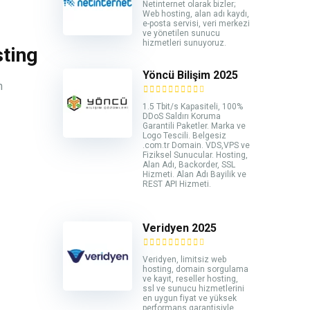
Netinternet olarak bizler;
Web hosting, alan adı kaydı,
e-posta servisi, veri merkezi
ve yönetilen sunucu
hizmetleri sunuyoruz.
ting
Yöncü Bilişim 2025
n
1.5 Tbit/s Kapasiteli, 100%
DDoS Saldırı Koruma
Garantili Paketler. Marka ve
Logo Tescili. Belgesiz
.com.tr Domain. VDS,VPS ve
Fiziksel Sunucular. Hosting,
Alan Adı, Backorder, SSL
Hizmeti. Alan Adı Bayilik ve
REST API Hizmeti.
Veridyen 2025
Veridyen, limitsiz web
hosting, domain sorgulama
ve kayıt, reseller hosting,
ssl ve sunucu hizmetlerini
en uygun fiyat ve yüksek
performans garantisiyle