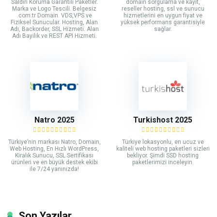
Saldırı Koruma Garantili Paketler.
domain sorgulama ve kayıt,
Marka ve Logo Tescili. Belgesiz
reseller hosting, ssl ve sunucu
.com.tr Domain. VDS,VPS ve
hizmetlerini en uygun fiyat ve
Fiziksel Sunucular. Hosting, Alan
yüksek performans garantisiyle
Adı, Backorder, SSL Hizmeti. Alan
sağlar.
Adı Bayilik ve REST API Hizmeti.
Natro 2025
Turkishost 2025
Türkiye’nin markası Natro, Domain,
Türkiye lokasyonlu, en ucuz ve
Web Hosting, En Hızlı WordPress,
kaliteli web hosting paketleri sizleri
Kiralık Sunucu, SSL Sertifikası
bekliyor. Şimdi SSD hosting
ürünleri ve en büyük destek ekibi
paketlerimizi inceleyin.
ile 7/24 yanınızda!
Son Yazılar