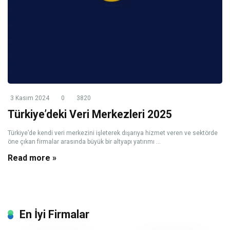
3 Kasım 2024
0
3820
Türkiye’deki Veri Merkezleri 2025
Türkiye’de kendi veri merkezini işleterek dışarıya hizmet veren ve sektörde
öne çıkan firmalar arasında büyük bir altyapı yatırımı ...
Read more »
En İyi Firmalar