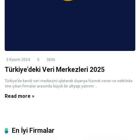
3 Kasım 2024
0
3836
Türkiye’deki Veri Merkezleri 2025
Türkiye’de kendi veri merkezini işleterek dışarıya hizmet veren ve sektörde
öne çıkan firmalar arasında büyük bir altyapı yatırımı ...
Read more »
En İyi Firmalar