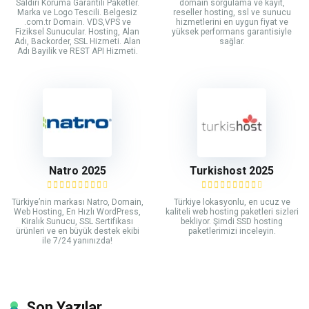
Saldırı Koruma Garantili Paketler.
domain sorgulama ve kayıt,
Marka ve Logo Tescili. Belgesiz
reseller hosting, ssl ve sunucu
.com.tr Domain. VDS,VPS ve
hizmetlerini en uygun fiyat ve
Fiziksel Sunucular. Hosting, Alan
yüksek performans garantisiyle
Adı, Backorder, SSL Hizmeti. Alan
sağlar.
Adı Bayilik ve REST API Hizmeti.
Natro 2025
Turkishost 2025
Türkiye’nin markası Natro, Domain,
Türkiye lokasyonlu, en ucuz ve
Web Hosting, En Hızlı WordPress,
kaliteli web hosting paketleri sizleri
Kiralık Sunucu, SSL Sertifikası
bekliyor. Şimdi SSD hosting
ürünleri ve en büyük destek ekibi
paketlerimizi inceleyin.
ile 7/24 yanınızda!
Son Yazılar