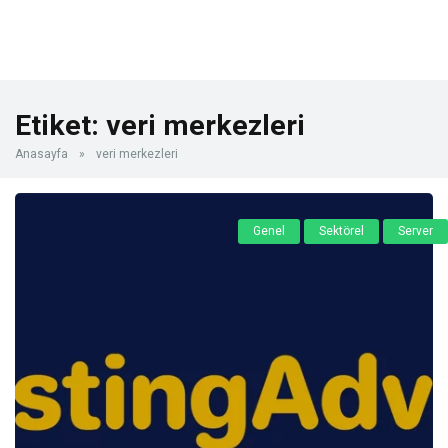
Etiket:
veri merkezleri
Anasayfa
»
veri merkezleri
Genel
Sektörel
Server