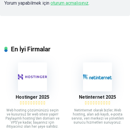
Yorum yapabilmek için
oturum açmalısınız
.
En İyi Firmalar
Hostinger 2025
Netinternet 2025
Web hosting çözümünüzü seçin
Netinternet olarak bizler; Web
ve kusursuz bir web sitesi yapın!
hosting, alan adı kaydı, e-posta
Paylaşımlı hosting'den domain ve
servisi, veri merkezi ve yönetilen
VPS'ye kadar, başarınız için
sunucu hizmetleri sunuyoruz.
ihtiyacınız olan her şeye sahibiz.