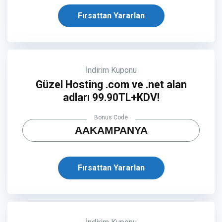
Fırsattan Yararlan
İndirim Kuponu
Güzel Hosting .com ve .net alan
adları 99.90TL+KDV!
Bonus Code
AAKAMPANYA
Fırsattan Yararlan