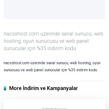
nacsshost.com üzerinde sanal sunucu, web
hosting, oyun sunucusu ve web panel
sunucular için %35 indirim kodu
nacsshost.com üzerinde sanal sunucu, web hosting, oyun
sunucusu ve web panel sunucular için %35 indirim kodu
More İndirim ve Kampanyalar