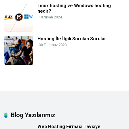
Linux hosting ve Windows hosting
nedir?
10 Nisan 2024
Hosting İle İlgili Sorulan Sorular
30 Temmuz 2023
Blog Yazılarımız
Web Hosting Firması Tavsiye