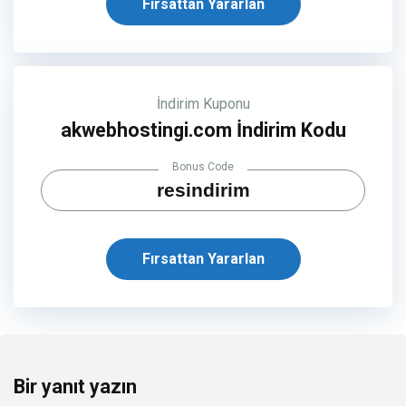
Fırsattan Yararlan
İndirim Kuponu
akwebhostingi.com İndirim Kodu
Bonus Code
resindirim
Fırsattan Yararlan
Bir yanıt yazın