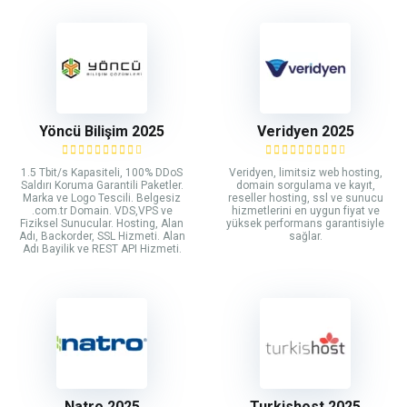
Yöncü Bilişim 2025
Veridyen 2025
1.5 Tbit/s Kapasiteli, 100% DDoS
Veridyen, limitsiz web hosting,
Saldırı Koruma Garantili Paketler.
domain sorgulama ve kayıt,
Marka ve Logo Tescili. Belgesiz
reseller hosting, ssl ve sunucu
.com.tr Domain. VDS,VPS ve
hizmetlerini en uygun fiyat ve
Fiziksel Sunucular. Hosting, Alan
yüksek performans garantisiyle
Adı, Backorder, SSL Hizmeti. Alan
sağlar.
Adı Bayilik ve REST API Hizmeti.
Natro 2025
Turkishost 2025