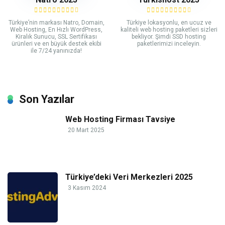
Türkiye’nin markası Natro, Domain,
Türkiye lokasyonlu, en ucuz ve
Web Hosting, En Hızlı WordPress,
kaliteli web hosting paketleri sizleri
Kiralık Sunucu, SSL Sertifikası
bekliyor. Şimdi SSD hosting
ürünleri ve en büyük destek ekibi
paketlerimizi inceleyin.
ile 7/24 yanınızda!
Son Yazılar
Web Hosting Firması Tavsiye
20 Mart 2025
Türkiye’deki Veri Merkezleri 2025
3 Kasım 2024