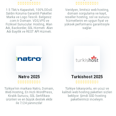
1.5 Tbit/s Kapasiteli, 100% DDoS
Veridyen, limitsiz web hosting,
Saldırı Koruma Garantili Paketler.
domain sorgulama ve kayıt,
Marka ve Logo Tescili. Belgesiz
reseller hosting, ssl ve sunucu
.com.tr Domain. VDS,VPS ve
hizmetlerini en uygun fiyat ve
Fiziksel Sunucular. Hosting, Alan
yüksek performans garantisiyle
Adı, Backorder, SSL Hizmeti. Alan
sağlar.
Adı Bayilik ve REST API Hizmeti.
Natro 2025
Turkishost 2025
Türkiye’nin markası Natro, Domain,
Türkiye lokasyonlu, en ucuz ve
Web Hosting, En Hızlı WordPress,
kaliteli web hosting paketleri sizleri
Kiralık Sunucu, SSL Sertifikası
bekliyor. Şimdi SSD hosting
ürünleri ve en büyük destek ekibi
paketlerimizi inceleyin.
ile 7/24 yanınızda!