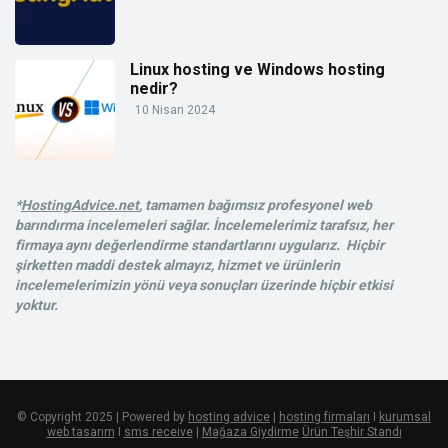
Linux hosting ve Windows hosting
nedir?
10 Nisan 2024
*
HostingAdvice.net
, tamamen bağımsız profesyonel web
barındırma incelemeleri sağlar. İncelemelerimiz tarafsız, her
firmaya aynı değerlendirme standartlarını uygularız. Hiçbir
şirketten maddi destek almayız, hizmet ve ürünlerin
incelemelerimizin yönü veya sonuçları üzerinde hiçbir etkisi
yoktur.
© Copyright 2025 | Powered by
hosting advice
|
hosting firmaları
I
kurumsal
web tasarım
I
sms receive
|
Mağaza Giydirme
Ürün Teşhir Standı