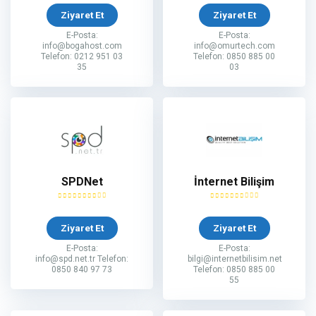
Ziyaret Et
Ziyaret Et
E-Posta:
E-Posta:
info@bogahost.com
info@omurtech.com
Telefon: 0212 951 03
Telefon: 0850 885 00
35
03
SPDNet
İnternet Bilişim
Ziyaret Et
Ziyaret Et
E-Posta:
E-Posta:
info@spd.net.tr
Telefon:
bilgi@internetbilisim.net
0850 840 97 73
Telefon: 0850 885 00
55