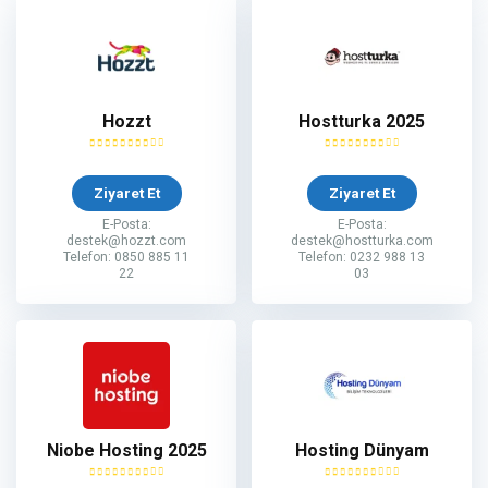
Hozzt
Hostturka 2025
Ziyaret Et
Ziyaret Et
E-Posta:
E-Posta:
destek@hozzt.com
destek@hostturka.com
Telefon: 0850 885 11
Telefon: 0232 988 13
22
03
Niobe Hosting 2025
Hosting Dünyam