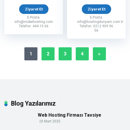
Ziyaret Et
Ziyaret Et
E-Posta:
E-Posta:
info@niobehosting.com
info@hostingdunyam.com.tr
Telefon: 444 15 66
Telefon: 0212 909 96
56
1
2
3
4
»
Blog Yazılarımız
Web Hosting Firması Tavsiye
20 Mart 2025