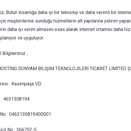
; Bütün insanlığa daha iyi bir teknoloji ve daha verimli bir intern
çin müşterilerine sunduğu hizmetlerin alt yapılarına yatırım yapar
rin daha iyi verim almasını esas alarak internet ortamini daha hizl
planıyor ve uyguluyor.
Bilgilerimiz ;
 HOSTİNG DÜNYAM BİLİŞİM TEKNOLOJİLERİ TİCARET LİMİTED Ş
iresi : Kasımpaşa VD.
o : 4631308194
No : 0463130819400001
Sicil No : 366752-5