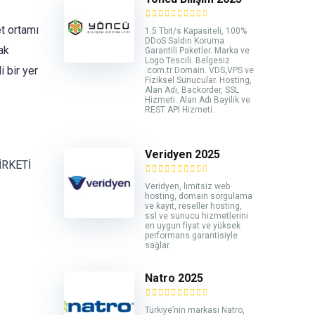
et ortamı
1.5 Tbit/s Kapasiteli, 100%
DDoS Saldırı Koruma
ak
Garantili Paketler. Marka ve
Logo Tescili. Belgesiz
i bir yer
.com.tr Domain. VDS,VPS ve
Fiziksel Sunucular. Hosting,
Alan Adı, Backorder, SSL
Hizmeti. Alan Adı Bayilik ve
REST API Hizmeti.
Veridyen 2025
İRKETİ
Veridyen, limitsiz web
hosting, domain sorgulama
ve kayıt, reseller hosting,
ssl ve sunucu hizmetlerini
en uygun fiyat ve yüksek
performans garantisiyle
sağlar.
Natro 2025
Türkiye’nin markası Natro,