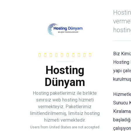
Hostin
vermek
hostin
Biz Kimi
Hosting 
Hosting
yapı çal
Dünyam
kurulmuş
Hosting paketlerimiz ile birlikte
Hizmetle
sınırsız web hosting hizmeti
Sunucu K
vermekteyiz. Paketlerimiz
Kiralama
limitlendirilmemiş, limitsiz hosting
başladığ
hizmeti vermektedir.
Users from United States are not accepted
çalışıyor