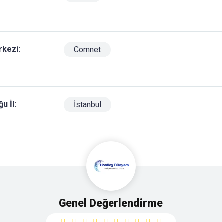
rkezi:
Comnet
u İl:
İstanbul
Genel Değerlendirme