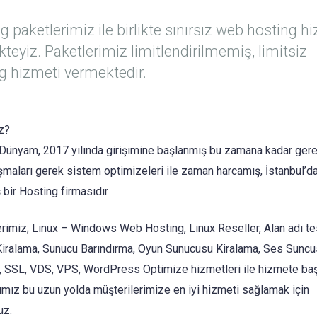
g paketlerimiz ile birlikte sınırsız web hosting h
teyiz. Paketlerimiz limitlendirilmemiş, limitsiz
g hizmeti vermektedir.
z?
Dünyam, 2017 yılında girişimine başlanmış bu zamana kadar gere
ışmaları gerek sistem optimizeleri ile zaman harcamış, İstanbul’d
 bir Hosting firmasıdır
rimiz; Linux – Windows Web Hosting, Linux Reseller, Alan adı tes
iralama, Sunucu Barındırma, Oyun Sunucusu Kiralama, Ses Sunc
, SSL, VDS, VPS, WordPress Optimize hizmetleri ile hizmete başl
ımız bu uzun yolda müşterilerimize en iyi hizmeti sağlamak için
uz.