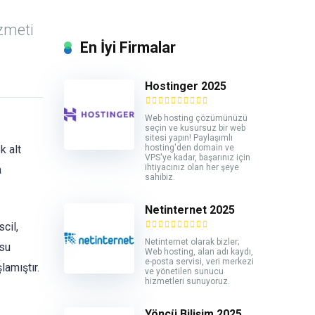
izmeti
En İyi Firmalar
Hostinger 2025
Web hosting çözümünüzü
seçin ve kusursuz bir web
sitesi yapın! Paylaşımlı
hosting'den domain ve
k alt
VPS'ye kadar, başarınız için
ihtiyacınız olan her şeye
a
sahibiz.
Netinternet 2025
cil,
Netinternet olarak bizler;
usu
Web hosting, alan adı kaydı,
e-posta servisi, veri merkezi
amıştır.
ve yönetilen sunucu
hizmetleri sunuyoruz.
Yöncü Bilişim 2025