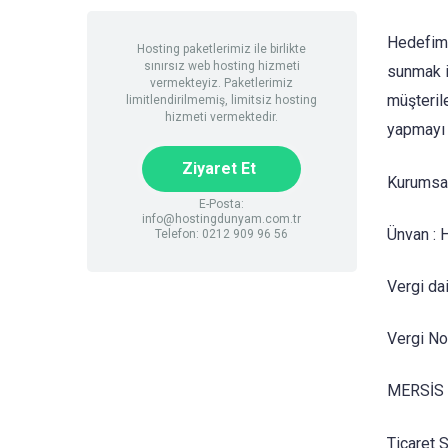
Hedefimiz
Hosting paketlerimiz ile birlikte
sınırsız web hosting hizmeti
sunmak i
vermekteyiz. Paketlerimiz
müşterile
limitlendirilmemiş, limitsiz hosting
hizmeti vermektedir.
yapmayı 
Ziyaret Et
Kurumsal 
E-Posta:
info@hostingdunyam.com.tr
Ünvan :
Telefon: 0212 909 96 56
Vergi da
Vergi N
MERSİS 
Ticaret 