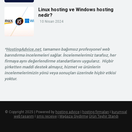
Linux hosting ve Windows hosting
nedir?
10 Nisan 2024
*
HostingAdvice.net
, tamamen bağımsız profesyonel web
barındırma incelemeleri sağlar. İncelemelerimiz tarafsız, her
firmaya aynı değerlendirme standartlarını uygularız. Hiçbir
şirketten maddi destek almayız, hizmet ve ürünlerin
incelemelerimizin yönü veya sonuçları üzerinde hiçbir etkisi
yoktur.
© Copyright 2025 | Powered by
hosting advice
|
hosting firmaları
I
kurumsal
web tasarım
I
sms receive
|
Mağaza Giydirme
Ürün Teşhir Standı