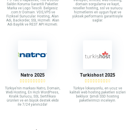
1.5 Tbit/s Kapasiteli, 100% DDoS
Veridyen, limitsiz web hosting,
Saldırı Koruma Garantili Paketler.
domain sorgulama ve kayıt,
Marka ve Logo Tescili. Belgesiz
reseller hosting, ssl ve sunucu
.com.tr Domain. VDS,VPS ve
hizmetlerini en uygun fiyat ve
Fiziksel Sunucular. Hosting, Alan
yüksek performans garantisiyle
Adı, Backorder, SSL Hizmeti. Alan
sağlar.
Adı Bayilik ve REST API Hizmeti.
Natro 2025
Turkishost 2025
Türkiye’nin markası Natro, Domain,
Türkiye lokasyonlu, en ucuz ve
Web Hosting, En Hızlı WordPress,
kaliteli web hosting paketleri sizleri
Kiralık Sunucu, SSL Sertifikası
bekliyor. Şimdi SSD hosting
ürünleri ve en büyük destek ekibi
paketlerimizi inceleyin.
ile 7/24 yanınızda!