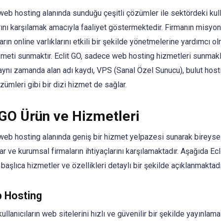
 web hosting alanında sunduğu çeşitli çözümler ile sektördeki kull
arını karşılamak amacıyla faaliyet göstermektedir. Firmanın misyon
ların online varlıklarını etkili bir şekilde yönetmelerine yardımcı o
izmeti sunmaktır. Eclit GO, sadece web hosting hizmetleri sunmak
aynı zamanda alan adı kaydı, VPS (Sanal Özel Sunucu), bulut host
ümleri gibi bir dizi hizmet de sağlar.
tGO Ürün ve Hizmetleri
 web hosting alanında geniş bir hizmet yelpazesi sunarak bireyse
lar ve kurumsal firmaların ihtiyaçlarını karşılamaktadır. Aşağıda Ec
aşlıca hizmetler ve özellikleri detaylı bir şekilde açıklanmaktadı
b Hosting
kullanıcıların web sitelerini hızlı ve güvenilir bir şekilde yayınlama