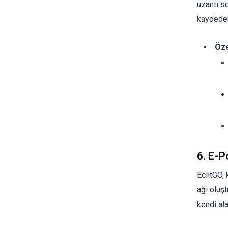
uzantı se
kaydedebi
Öze
6. E-P
EclitGO, 
ağı oluşt
kendi ala