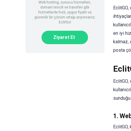
Web hosting, sunucu hizmetleri,
EclitGO,
domain tescili ve transferi gibi
hizmetlerde hızlı, uygun fiyatlı ve
ihtiyaçl
güvenilir bir çözüm ortağı arıyorsanız;
EclitGo!
kullanıcı
en iyi h
Ziyaret Et
kalmaz, 
posta çöz
Ecli
EclitGO,
kullanıcı
sunduğu b
1. We
EclitGO, 