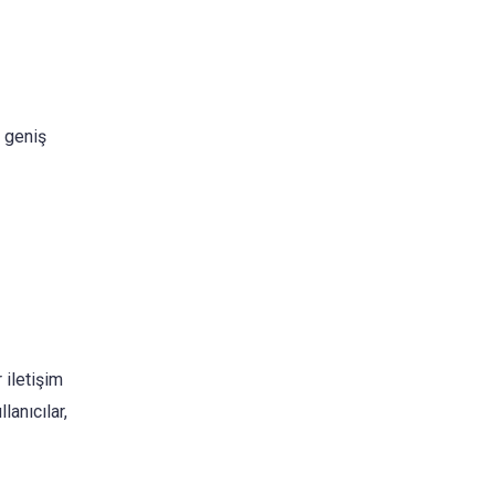
a geniş
 iletişim
lanıcılar,