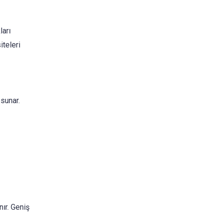
ları
iteleri
 sunar.
nır. Geniş