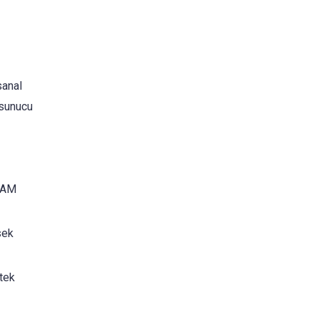
sanal
 sunucu
 RAM
sek
stek