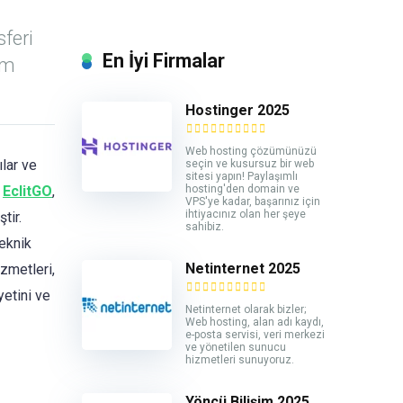
feri
En İyi Firmalar
üm
Hostinger 2025
Web hosting çözümünüzü
ılar ve
seçin ve kusursuz bir web
sitesi yapın! Paylaşımlı
hosting'den domain ve
n
EclitGO
,
VPS'ye kadar, başarınız için
ihtiyacınız olan her şeye
tir.
sahibiz.
eknik
Netinternet 2025
zmetleri,
yetini ve
Netinternet olarak bizler;
Web hosting, alan adı kaydı,
e-posta servisi, veri merkezi
ve yönetilen sunucu
hizmetleri sunuyoruz.
Yöncü Bilişim 2025