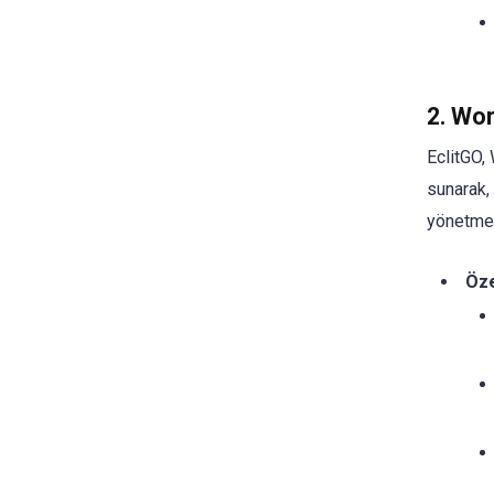
2. Wo
EclitGO, 
sunarak, 
yönetmel
Öze