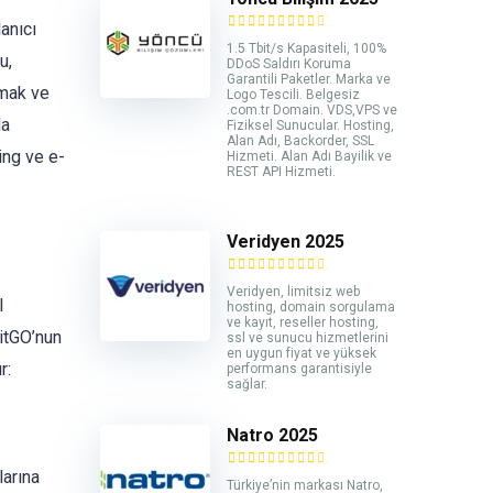
anıcı
1.5 Tbit/s Kapasiteli, 100%
u,
DDoS Saldırı Koruma
Garantili Paketler. Marka ve
lmak ve
Logo Tescili. Belgesiz
.com.tr Domain. VDS,VPS ve
la
Fiziksel Sunucular. Hosting,
Alan Adı, Backorder, SSL
ing ve e-
Hizmeti. Alan Adı Bayilik ve
REST API Hizmeti.
Veridyen 2025
Veridyen, limitsiz web
l
hosting, domain sorgulama
ve kayıt, reseller hosting,
litGO’nun
ssl ve sunucu hizmetlerini
en uygun fiyat ve yüksek
r:
performans garantisiyle
sağlar.
Natro 2025
larına
Türkiye’nin markası Natro,