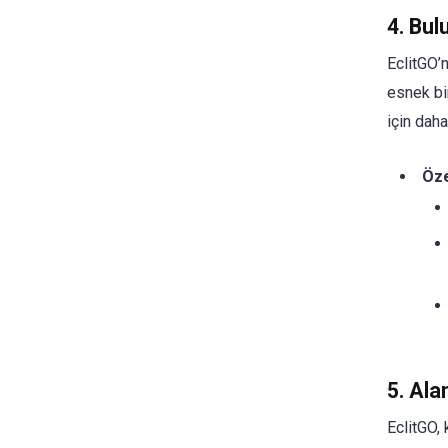
4. Bul
EclitGO’n
esnek bir
için daha
Öze
5. Ala
EclitGO, 