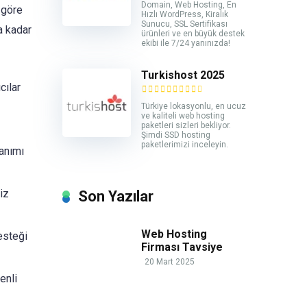
Domain, Web Hosting, En
 göre
Hızlı WordPress, Kiralık
Sunucu, SSL Sertifikası
a kadar
ürünleri ve en büyük destek
ekibi ile 7/24 yanınızda!
Turkishost 2025
cılar
Türkiye lokasyonlu, en ucuz
ve kaliteli web hosting
paketleri sizleri bekliyor.
Şimdi SSD hosting
paketlerimizi inceleyin.
anımı
iz
Son Yazılar
Web Hosting
esteği
Firması Tavsiye
20 Mart 2025
enli