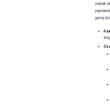
olanak ta
yapıland
geniş bi
Pak
ihti
Öze