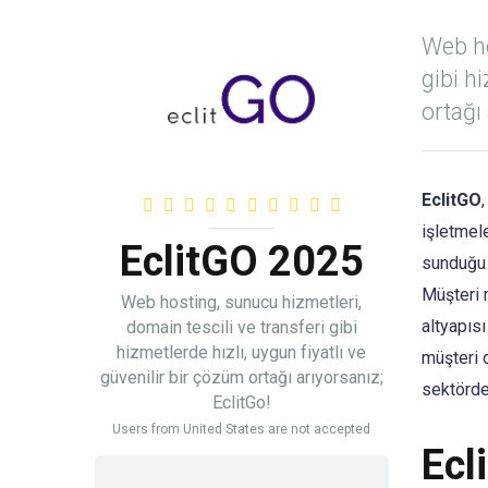
Web ho
gibi h
ortağı 
EclitGO
işletmele
EclitGO 2025
sunduğu 
Müşteri 
Web hosting, sunucu hizmetleri,
altyapıs
domain tescili ve transferi gibi
hizmetlerde hızlı, uygun fiyatlı ve
müşteri d
güvenilir bir çözüm ortağı arıyorsanız;
sektörde
EclitGo!
Users from United States are not accepted
Ecl