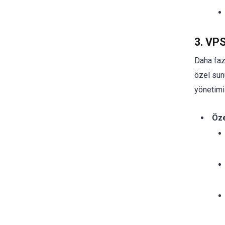
3. VPS
Daha fazl
özel sun
yönetimi
Öze