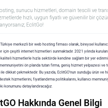
sting, sunucu hizmetleri, domain tescili ve trans
izmetlerde hızlı, uygun fiyatlı ve güvenilir bir çöz
arıyorsanız; EclitGo!
, Türkiye merkezli bir web hosting firması olarak, bireysel kullanıc
r için çeşitli internet hizmetleri sunmaktadır. 2021 yılında kurula
kaliteli hizmetlerle hızla sektörde kendine sağlam bir yer edinmiş
memnuniyetini ön planda tutan firma, geniş hizmet yelpazesi ve t
ı ile dikkat çekmektedir. Bu yazıda, EclitGO’nun sunduğu ürün ve hi
estek hizmetlerini, fiyatlandırma politikalarını, kullanıcı memnuni
ki konumunu detaylandıracağız.
itGO Hakkında Genel Bilgi