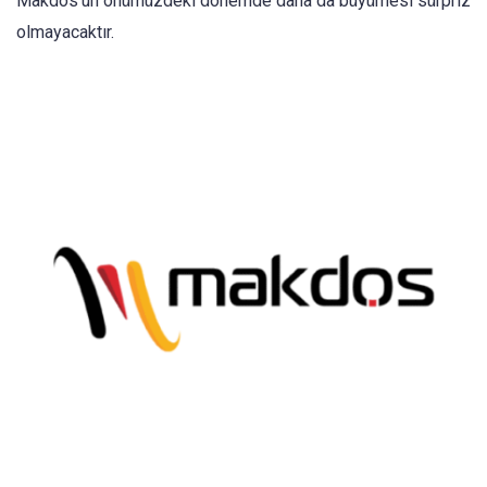
Makdos’un önümüzdeki dönemde daha da büyümesi sürpriz
olmayacaktır.