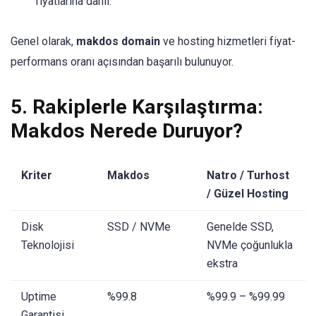
fiyatlarına dahil.
Genel olarak,
makdos domain
ve hosting hizmetleri fiyat-
performans oranı açısından başarılı bulunuyor.
5. Rakiplerle Karşılaştırma:
Makdos Nerede Duruyor?
Kriter
Makdos
Natro
/
Turhost
/
Güzel Hosting
Disk
SSD / NVMe
Genelde SSD,
Teknolojisi
NVMe çoğunlukla
ekstra
Uptime
%99.8
%99.9 – %99.99
Garantisi