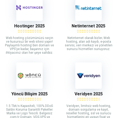
Hostinger 2025
Netinternet 2025
Web hosting çözümünüzü seçin
Netinternet olarak bizler; Web
ve kusursuz bir web sitesi yapın!
hosting, alan adı kaydı, e-posta
Paylaşımlı hosting'den domain ve
servisi, veri merkezi ve yönetilen
VPS'ye kadar, başarınız için
sunucu hizmetleri sunuyoruz.
ihtiyacınız olan her şeye sahibiz.
Yöncü Bilişim 2025
Veridyen 2025
1.5 Tbit/s Kapasiteli, 100% DDoS
Veridyen, limitsiz web hosting,
Saldırı Koruma Garantili Paketler.
domain sorgulama ve kayıt,
Marka ve Logo Tescili. Belgesiz
reseller hosting, ssl ve sunucu
.com.tr Domain. VDS,VPS ve
hizmetlerini en uygun fiyat ve