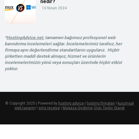
nedir?
10 Nisan 2024
*
HostingAdvice.net
, tamamen bağımsız profesyonel web
barındırma incelemeleri sağlar. İncelemelerimiz tarafsız, her
firmaya aynı değerlendirme standartlarını uygularız. Hiçbir
şirketten maddi destek almayız, hizmet ve ürünlerin
incelemelerimizin yönü veya sonuçları üzerinde hiçbir etkisi
yoktur.
© Copyright 2025 | Powered by
hosting advice
|
hosting firmaları
I
kurumsal
web tasarım
I
sms receive
|
Mağaza Giydirme
Ürün Teşhir Standı