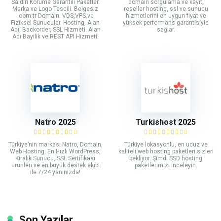
Saldırı Koruma Garantili Paketler.
domain sorgulama ve kayıt,
Marka ve Logo Tescili. Belgesiz
reseller hosting, ssl ve sunucu
.com.tr Domain. VDS,VPS ve
hizmetlerini en uygun fiyat ve
Fiziksel Sunucular. Hosting, Alan
yüksek performans garantisiyle
Adı, Backorder, SSL Hizmeti. Alan
sağlar.
Adı Bayilik ve REST API Hizmeti.
Natro 2025
Turkishost 2025
Türkiye’nin markası Natro, Domain,
Türkiye lokasyonlu, en ucuz ve
Web Hosting, En Hızlı WordPress,
kaliteli web hosting paketleri sizleri
Kiralık Sunucu, SSL Sertifikası
bekliyor. Şimdi SSD hosting
ürünleri ve en büyük destek ekibi
paketlerimizi inceleyin.
ile 7/24 yanınızda!
Son Yazılar