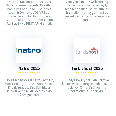
1.5 Tbit/s Kapasiteli, 100% DDoS
Veridyen, limitsiz web hosting,
Saldırı Koruma Garantili Paketler.
domain sorgulama ve kayıt,
Marka ve Logo Tescili. Belgesiz
reseller hosting, ssl ve sunucu
.com.tr Domain. VDS,VPS ve
hizmetlerini en uygun fiyat ve
Fiziksel Sunucular. Hosting, Alan
yüksek performans garantisiyle
Adı, Backorder, SSL Hizmeti. Alan
sağlar.
Adı Bayilik ve REST API Hizmeti.
Natro 2025
Turkishost 2025
Türkiye’nin markası Natro, Domain,
Türkiye lokasyonlu, en ucuz ve
Web Hosting, En Hızlı WordPress,
kaliteli web hosting paketleri sizleri
Kiralık Sunucu, SSL Sertifikası
bekliyor. Şimdi SSD hosting
ürünleri ve en büyük destek ekibi
paketlerimizi inceleyin.
ile 7/24 yanınızda!