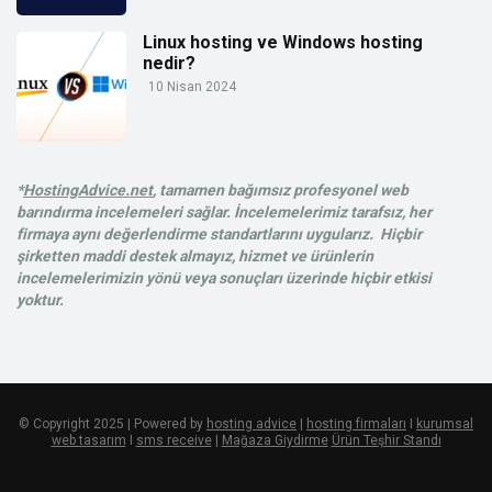
Linux hosting ve Windows hosting
nedir?
10 Nisan 2024
*
HostingAdvice.net
, tamamen bağımsız profesyonel web
barındırma incelemeleri sağlar. İncelemelerimiz tarafsız, her
firmaya aynı değerlendirme standartlarını uygularız. Hiçbir
şirketten maddi destek almayız, hizmet ve ürünlerin
incelemelerimizin yönü veya sonuçları üzerinde hiçbir etkisi
yoktur.
© Copyright 2025 | Powered by
hosting advice
|
hosting firmaları
I
kurumsal
web tasarım
I
sms receive
|
Mağaza Giydirme
Ürün Teşhir Standı