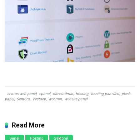
centos web panel
,
cpanel
,
directadmin
,
hosting
,
hosting panelleri
,
plesk
panel
,
Sentora
,
Vestacp
,
webmin
,
website panel
Read More
Genel
Hosting
Sektörel