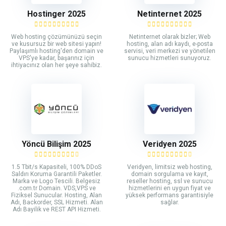
Hostinger 2025
Netinternet 2025
Web hosting çözümünüzü seçin
Netinternet olarak bizler; Web
ve kusursuz bir web sitesi yapın!
hosting, alan adı kaydı, e-posta
Paylaşımlı hosting'den domain ve
servisi, veri merkezi ve yönetilen
VPS'ye kadar, başarınız için
sunucu hizmetleri sunuyoruz.
ihtiyacınız olan her şeye sahibiz.
Yöncü Bilişim 2025
Veridyen 2025
1.5 Tbit/s Kapasiteli, 100% DDoS
Veridyen, limitsiz web hosting,
Saldırı Koruma Garantili Paketler.
domain sorgulama ve kayıt,
Marka ve Logo Tescili. Belgesiz
reseller hosting, ssl ve sunucu
.com.tr Domain. VDS,VPS ve
hizmetlerini en uygun fiyat ve
Fiziksel Sunucular. Hosting, Alan
yüksek performans garantisiyle
Adı, Backorder, SSL Hizmeti. Alan
sağlar.
Adı Bayilik ve REST API Hizmeti.