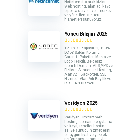
Netinternet olarak bizler;
Web hosting, alan adı kaydı,
e-posta servisi, veri merkezi
ve yönetilen sunucu
hizmetleri sunuyoruz.
Yöncü Bilişim 2025
1.5 Tbit/s Kapasiteli, 100%
DDoS Saldırı Koruma
Garantili Paketler. Marka ve
Logo Tescili. Belgesiz
.com.tr Domain. VDS,VPS ve
Fiziksel Sunucular. Hosting,
Alan Adı, Backorder, SSL
Hizmeti. Alan Adı Bayilik ve
REST API Hizmeti.
Veridyen 2025
Veridyen, limitsiz web
hosting, domain sorgulama
ve kayıt, reseller hosting,
ssl ve sunucu hizmetlerini
en uygun fiyat ve yüksek
performans garantisiyle