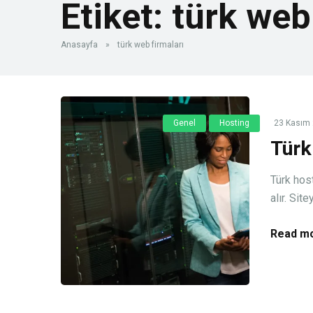
Etiket:
türk web
Anasayfa
»
türk web firmaları
Genel
Hosting
23 Kasım
Türk
Türk host
alır. Sit
Read mo