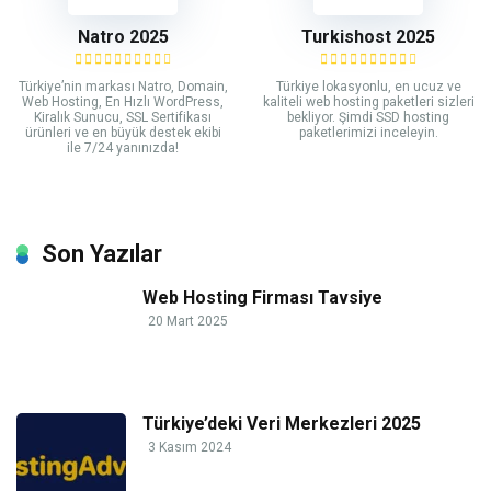
Natro 2025
Turkishost 2025
Türkiye’nin markası Natro, Domain,
Türkiye lokasyonlu, en ucuz ve
Web Hosting, En Hızlı WordPress,
kaliteli web hosting paketleri sizleri
Kiralık Sunucu, SSL Sertifikası
bekliyor. Şimdi SSD hosting
ürünleri ve en büyük destek ekibi
paketlerimizi inceleyin.
ile 7/24 yanınızda!
Son Yazılar
Web Hosting Firması Tavsiye
20 Mart 2025
Türkiye’deki Veri Merkezleri 2025
3 Kasım 2024