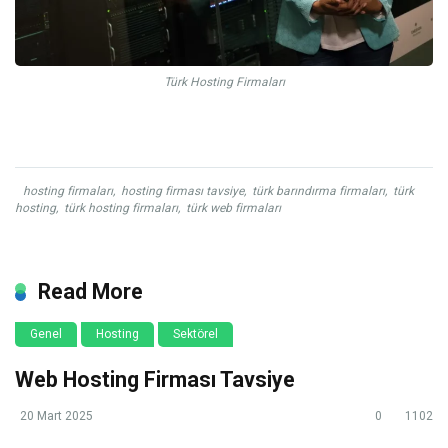
Türk Hosting Firmaları
hosting firmaları
,
hosting firması tavsiye
,
türk barındırma firmaları
,
türk
hosting
,
türk hosting firmaları
,
türk web firmaları
Read More
Genel
Hosting
Sektörel
Web Hosting Firması Tavsiye
20 Mart 2025
0
1102