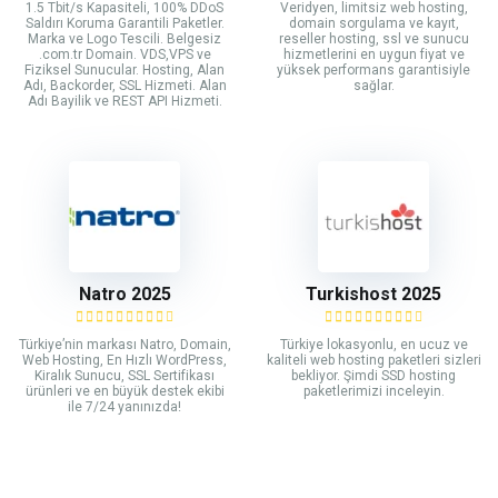
1.5 Tbit/s Kapasiteli, 100% DDoS
Veridyen, limitsiz web hosting,
Saldırı Koruma Garantili Paketler.
domain sorgulama ve kayıt,
Marka ve Logo Tescili. Belgesiz
reseller hosting, ssl ve sunucu
.com.tr Domain. VDS,VPS ve
hizmetlerini en uygun fiyat ve
Fiziksel Sunucular. Hosting, Alan
yüksek performans garantisiyle
Adı, Backorder, SSL Hizmeti. Alan
sağlar.
Adı Bayilik ve REST API Hizmeti.
Natro 2025
Turkishost 2025
Türkiye’nin markası Natro, Domain,
Türkiye lokasyonlu, en ucuz ve
Web Hosting, En Hızlı WordPress,
kaliteli web hosting paketleri sizleri
Kiralık Sunucu, SSL Sertifikası
bekliyor. Şimdi SSD hosting
ürünleri ve en büyük destek ekibi
paketlerimizi inceleyin.
ile 7/24 yanınızda!