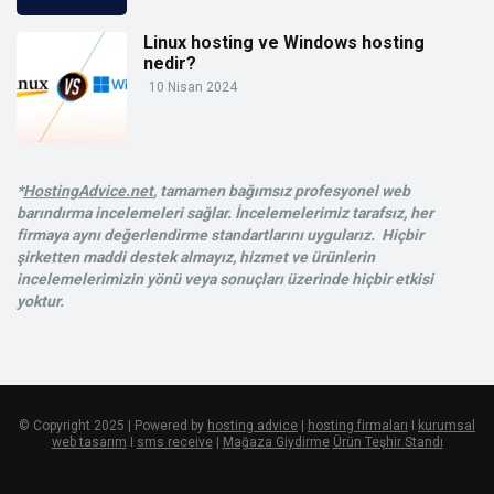
Linux hosting ve Windows hosting
nedir?
10 Nisan 2024
*
HostingAdvice.net
, tamamen bağımsız profesyonel web
barındırma incelemeleri sağlar. İncelemelerimiz tarafsız, her
firmaya aynı değerlendirme standartlarını uygularız. Hiçbir
şirketten maddi destek almayız, hizmet ve ürünlerin
incelemelerimizin yönü veya sonuçları üzerinde hiçbir etkisi
yoktur.
© Copyright 2025 | Powered by
hosting advice
|
hosting firmaları
I
kurumsal
web tasarım
I
sms receive
|
Mağaza Giydirme
Ürün Teşhir Standı