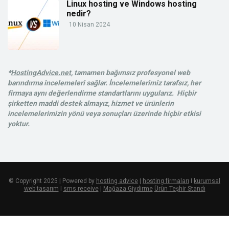
Linux hosting ve Windows hosting
nedir?
10 Nisan 2024
*
HostingAdvice.net
, tamamen bağımsız profesyonel web
barındırma incelemeleri sağlar. İncelemelerimiz tarafsız, her
firmaya aynı değerlendirme standartlarını uygularız. Hiçbir
şirketten maddi destek almayız, hizmet ve ürünlerin
incelemelerimizin yönü veya sonuçları üzerinde hiçbir etkisi
yoktur.
© Copyright 2025 | Powered by
hosting advice
|
hosting firmaları
I
kurumsal
web tasarım
I
sms receive
|
Mağaza Giydirme
Ürün Teşhir Standı