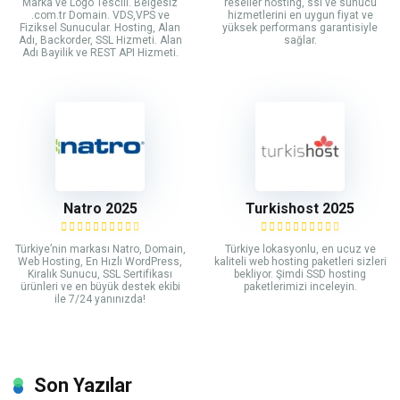
Marka ve Logo Tescili. Belgesiz
reseller hosting, ssl ve sunucu
.com.tr Domain. VDS,VPS ve
hizmetlerini en uygun fiyat ve
Fiziksel Sunucular. Hosting, Alan
yüksek performans garantisiyle
Adı, Backorder, SSL Hizmeti. Alan
sağlar.
Adı Bayilik ve REST API Hizmeti.
Natro 2025
Turkishost 2025
Türkiye’nin markası Natro, Domain,
Türkiye lokasyonlu, en ucuz ve
Web Hosting, En Hızlı WordPress,
kaliteli web hosting paketleri sizleri
Kiralık Sunucu, SSL Sertifikası
bekliyor. Şimdi SSD hosting
ürünleri ve en büyük destek ekibi
paketlerimizi inceleyin.
ile 7/24 yanınızda!
Son Yazılar