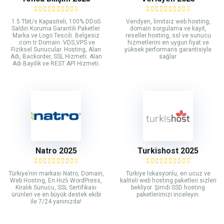
1.5 Tbit/s Kapasiteli, 100% DDoS
Veridyen, limitsiz web hosting,
Saldırı Koruma Garantili Paketler.
domain sorgulama ve kayıt,
Marka ve Logo Tescili. Belgesiz
reseller hosting, ssl ve sunucu
.com.tr Domain. VDS,VPS ve
hizmetlerini en uygun fiyat ve
Fiziksel Sunucular. Hosting, Alan
yüksek performans garantisiyle
Adı, Backorder, SSL Hizmeti. Alan
sağlar.
Adı Bayilik ve REST API Hizmeti.
Natro 2025
Turkishost 2025
Türkiye’nin markası Natro, Domain,
Türkiye lokasyonlu, en ucuz ve
Web Hosting, En Hızlı WordPress,
kaliteli web hosting paketleri sizleri
Kiralık Sunucu, SSL Sertifikası
bekliyor. Şimdi SSD hosting
ürünleri ve en büyük destek ekibi
paketlerimizi inceleyin.
ile 7/24 yanınızda!