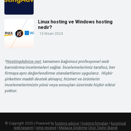
Linux hosting ve Windows hosting
nedir?
10 Nisan 2024
*
HostingAdvice.net
, tamamen bağımsız profesyonel web
barındırma incelemeleri sağlar. İncelemelerimiz tarafsız, her
firmaya aynı değerlendirme standartlarını uygularız. Hiçbir
şirketten maddi destek almayız, hizmet ve ürünlerin
incelemelerimizin yönü veya sonuçları üzerinde hiçbir etkisi
yoktur.
© Copyright 2025 | Powered by
hosting advice
|
hosting firmaları
I
kurumsal
web tasarım
I
sms receive
|
Mağaza Giydirme
Ürün Teşhir Standı