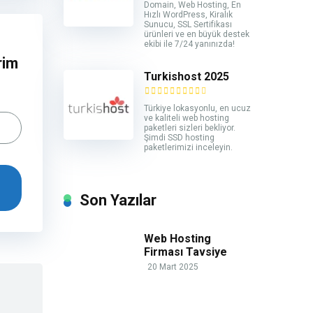
Domain, Web Hosting, En
Hızlı WordPress, Kiralık
Sunucu, SSL Sertifikası
ürünleri ve en büyük destek
ekibi ile 7/24 yanınızda!
rim
Turkishost 2025
Türkiye lokasyonlu, en ucuz
ve kaliteli web hosting
paketleri sizleri bekliyor.
Şimdi SSD hosting
paketlerimizi inceleyin.
Son Yazılar
Web Hosting
Firması Tavsiye
20 Mart 2025