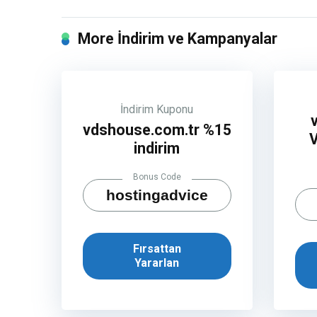
More İndirim ve Kampanyalar
İndirim Kuponu
vdshouse.com.tr %15
indirim
Bonus Code
hostingadvice
Fırsattan
Yararlan