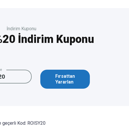
İndirim Kuponu
%20 İndirim Kuponu
de
20
Fırsattan
Yararlan
e geçerli Kod: ROISY20