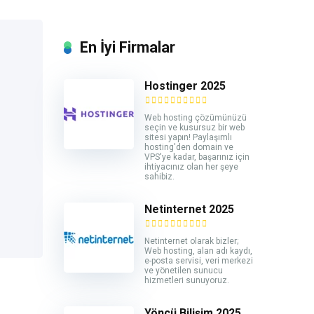
En İyi Firmalar
Hostinger 2025
Web hosting çözümünüzü
seçin ve kusursuz bir web
sitesi yapın! Paylaşımlı
hosting'den domain ve
VPS'ye kadar, başarınız için
ihtiyacınız olan her şeye
sahibiz.
Netinternet 2025
Netinternet olarak bizler;
Web hosting, alan adı kaydı,
e-posta servisi, veri merkezi
ve yönetilen sunucu
hizmetleri sunuyoruz.
Yöncü Bilişim 2025