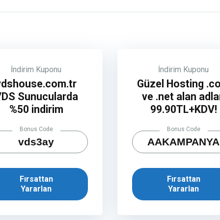
İndirim Kuponu
İndirim Kuponu
vdshouse.com.tr
Güzel Hosting .c
VDS Sunucularda
ve .net alan adla
%50 indirim
99.90TL+KDV!
Bonus Code
Bonus Code
vds3ay
AAKAMPANYA
Fırsattan
Fırsattan
Yararlan
Yararlan