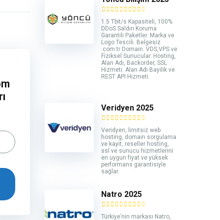
1.5 Tbit/s Kapasiteli, 100%
DDoS Saldırı Koruma
Garantili Paketler. Marka ve
Logo Tescili. Belgesiz
.com.tr Domain. VDS,VPS ve
Fiziksel Sunucular. Hosting,
Alan Adı, Backorder, SSL
Hizmeti. Alan Adı Bayilik ve
REST API Hizmeti.
om
rı
Veridyen 2025
Veridyen, limitsiz web
hosting, domain sorgulama
ve kayıt, reseller hosting,
ssl ve sunucu hizmetlerini
en uygun fiyat ve yüksek
performans garantisiyle
sağlar.
Natro 2025
Türkiye’nin markası Natro,