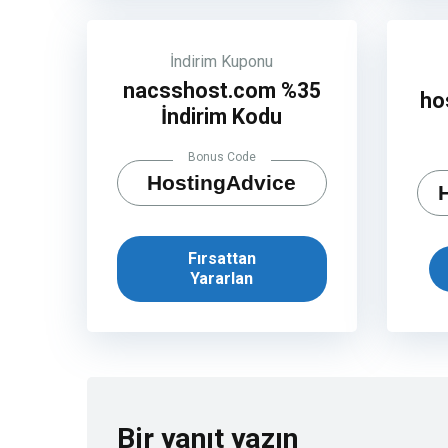
İndirim Kuponu
nacsshost.com %35
ho
İndirim Kodu
Bonus Code
HostingAdvice
Fırsattan
Yararlan
Bir yanıt yazın