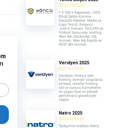
1.5 Tbit/s Kapasiteli, 100%
DDoS Saldırı Koruma
Garantili Paketler. Marka ve
Logo Tescili. Belgesiz
.com.tr Domain. VDS,VPS ve
Fiziksel Sunucular. Hosting,
Alan Adı, Backorder, SSL
Hizmeti. Alan Adı Bayilik ve
REST API Hizmeti.
om
rı
Veridyen 2025
Veridyen, limitsiz web
hosting, domain sorgulama
ve kayıt, reseller hosting,
ssl ve sunucu hizmetlerini
en uygun fiyat ve yüksek
performans garantisiyle
sağlar.
Natro 2025
Türkiye’nin markası Natro,