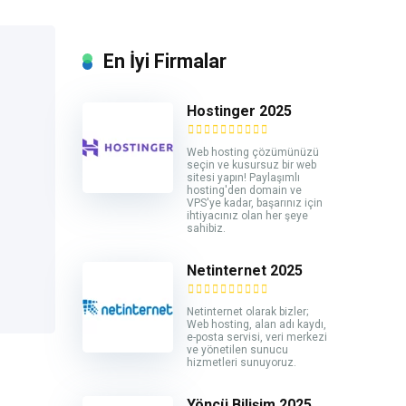
En İyi Firmalar
Hostinger 2025
Web hosting çözümünüzü
seçin ve kusursuz bir web
sitesi yapın! Paylaşımlı
hosting'den domain ve
VPS'ye kadar, başarınız için
ihtiyacınız olan her şeye
sahibiz.
Netinternet 2025
Netinternet olarak bizler;
Web hosting, alan adı kaydı,
e-posta servisi, veri merkezi
ve yönetilen sunucu
hizmetleri sunuyoruz.
Yöncü Bilişim 2025