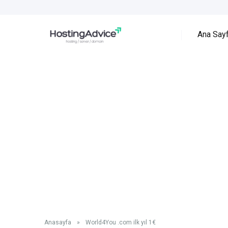
Ana Say
Anasayfa
»
World4You .com ilk yıl 1€