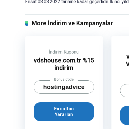
Fırsat 08.08.2022 tarihine kadar geçerlidir. İkinci yıl
More İndirim ve Kampanyalar
İndirim Kuponu
vdshouse.com.tr %15
indirim
Bonus Code
hostingadvice
Fırsattan
Yararlan