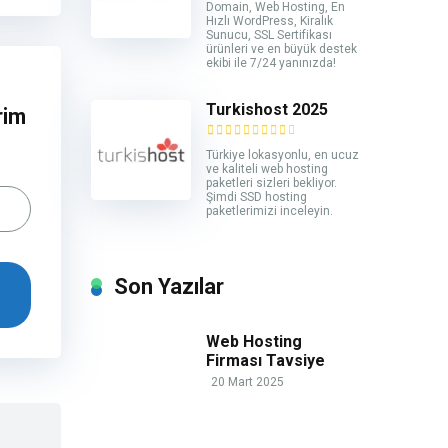
Domain, Web Hosting, En
Hızlı WordPress, Kiralık
Sunucu, SSL Sertifikası
ürünleri ve en büyük destek
ekibi ile 7/24 yanınızda!
Turkishost 2025
rim
Türkiye lokasyonlu, en ucuz
ve kaliteli web hosting
paketleri sizleri bekliyor.
Şimdi SSD hosting
paketlerimizi inceleyin.
Son Yazılar
Web Hosting
Firması Tavsiye
20 Mart 2025