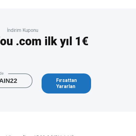
İndirim Kuponu
u .com ilk yıl 1€
de
IN22
Fırsattan
Yararlan