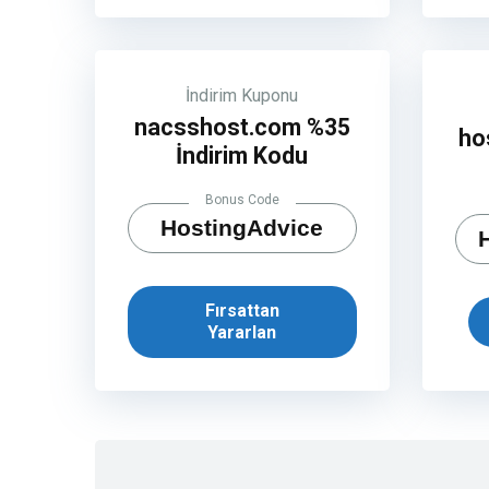
İndirim Kuponu
nacsshost.com %35
ho
İndirim Kodu
Bonus Code
HostingAdvice
Fırsattan
Yararlan