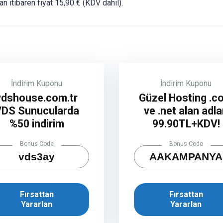
dan itibaren fiyat 15,90 € (KDV dahil).
İndirim Kuponu
İndirim Kuponu
vdshouse.com.tr
Güzel Hosting .c
VDS Sunucularda
ve .net alan adla
%50 indirim
99.90TL+KDV!
Bonus Code
Bonus Code
vds3ay
AAKAMPANYA
Fırsattan
Fırsattan
Yararlan
Yararlan