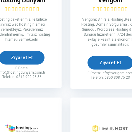
Hosting Dünyam
Verigom
sting paketlerimiz ile birlikte
Verigom; Sınırsız Hosting ,Rese
sınırsız web hosting hizmeti
Hosting, Domain Sorgulama , Ki
vermekteyiz. Paketlerimiz
Sunucu , Wordpress Hosting &
tlendirilmemiş, limitsiz hosting
Sunucu hizmetlerini 7/24 des
hizmeti vermektedir.
ekibiyle kesintisiz ekonomi
çözümler sunmaktadır.
Ziyaret Et
Ziyaret Et
E-Posta:
info@hostingdunyam.com.tr
E-Posta:
info@verigom.co
Telefon: 0212 909 96 56
Telefon: 0850 308 75 23