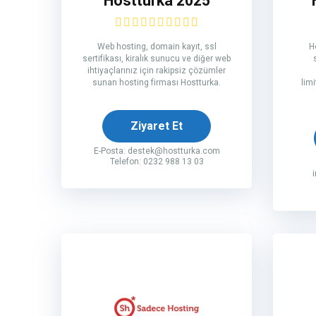
Hostturka 2025
Web hosting, domain kayıt, ssl
Ho
sertifikası, kiralık sunucu ve diğer web
ihtiyaçlarınız için rakipsiz çözümler
sunan hosting firması Hostturka.
limi
Ziyaret Et
E-Posta:
destek@hostturka.com
Telefon: 0232 988 13 03