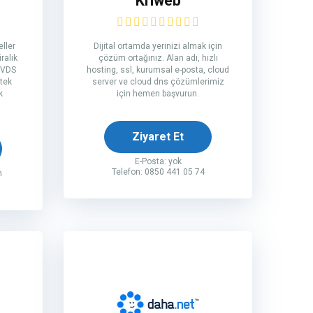
Kriweb
ller
Dijital ortamda yerinizi almak için
ralık
çözüm ortağınız. Alan adı, hızlı
 VDS
hosting, ssl, kurumsal e-posta, cloud
tek
server ve cloud dns çözümlerimiz
k
için hemen başvurun.
Ziyaret Et
E-Posta: yok
Telefon: 0850 441 05 74
m