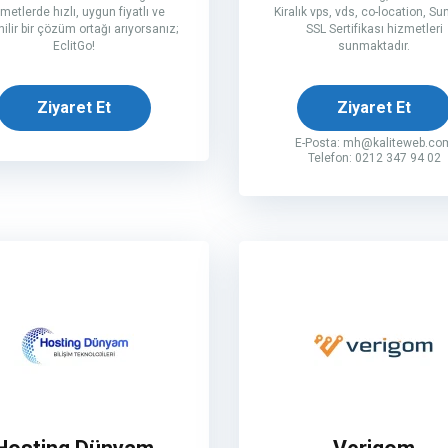
metlerde hızlı, uygun fiyatlı ve
Kiralık vps, vds, co-location, Su
ilir bir çözüm ortağı arıyorsanız;
SSL Sertifikası hizmetleri
EclitGo!
sunmaktadır.
Ziyaret Et
Ziyaret Et
E-Posta:
mh@kaliteweb.co
Telefon: 0212 347 94 02