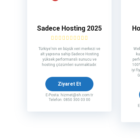
Sadece Hosting 2025
Ho
Türkiye'nin en büyük veri merkezi ve
Web
alt yapısına sahip Sadece Hosting
ku
yüksek performanslı sunucu ve
perf
hosting çözümleri sunmaktadır.
100%
iyi f
G
Ziyaret Et
E-Posta:
hizmet@sh.com.tr
Telefon: 0850 300 03 00
E