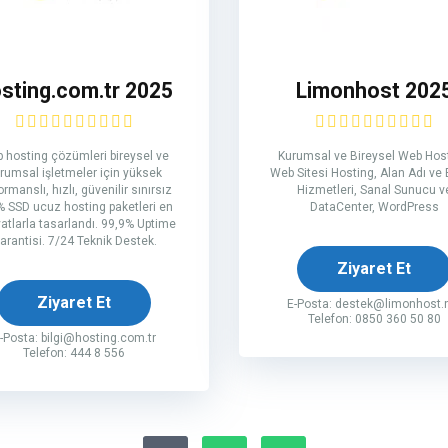
sting.com.tr 2025
Limonhost 202
 hosting çözümleri bireysel ve
Kurumsal ve Bireysel Web Host
rumsal işletmeler için yüksek
Web Sitesi Hosting, Alan Adı ve 
ormanslı, hızlı, güvenilir sınırsız
Hizmetleri, Sanal Sunucu v
 SSD ucuz hosting paketleri en
DataCenter, WordPress
iyatlarla tasarlandı. 99,9% Uptime
arantisi. 7/24 Teknik Destek.
Ziyaret Et
Ziyaret Et
E-Posta:
destek@limonhost.
Telefon: 0850 360 50 80
-Posta:
bilgi@hosting.com.tr
Telefon: 444 8 556