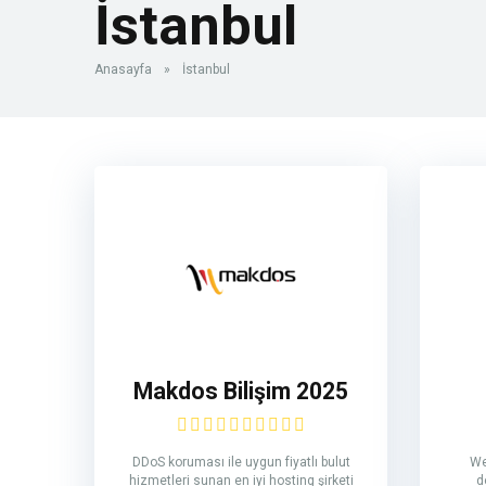
İstanbul
Anasayfa
»
İstanbul
Makdos Bilişim 2025
DDoS koruması ile uygun fiyatlı bulut
We
hizmetleri sunan en iyi hosting şirketi
d