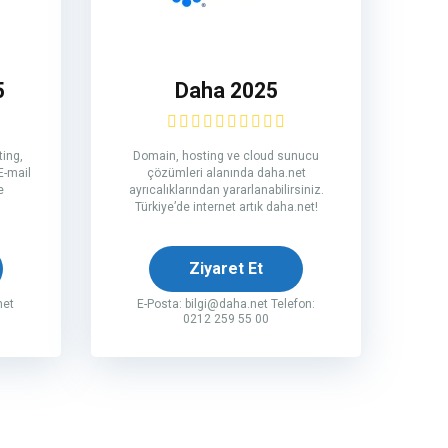
5
Daha 2025
ing,
Domain, hosting ve cloud sunucu
E-mail
çözümleri alanında daha.net
e
ayrıcalıklarından yararlanabilirsiniz.
Türkiye’de internet artık daha.net!
Ziyaret Et
net
E-Posta:
bilgi@daha.net
Telefon:
0212 259 55 00