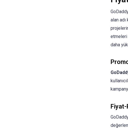
GoDaddy,
alan adı 
projeleri
etmeleri
daha yüks
Promos
GoDadd
kullanıcı
kampanya
Fiyat
GoDaddy’
değerlend