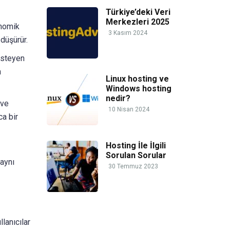
Türkiye’deki Veri
Merkezleri 2025
onomik
3 Kasım 2024
 düşürür.
isteyen
n
Linux hosting ve
Windows hosting
nedir?
 ve
10 Nisan 2024
ca bir
Hosting İle İlgili
Sorulan Sorular
 aynı
30 Temmuz 2023
lanıcılar