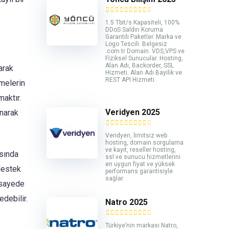
1.5 Tbit/s Kapasiteli, 100%
DDoS Saldırı Koruma
Garantili Paketler. Marka ve
Logo Tescili. Belgesiz
.com.tr Domain. VDS,VPS ve
Fiziksel Sunucular. Hosting,
Alan Adı, Backorder, SSL
arak
Hizmeti. Alan Adı Bayilik ve
REST API Hizmeti.
tmelerin
maktır.
Veridyen 2025
unarak
Veridyen, limitsiz web
hosting, domain sorgulama
ve kayıt, reseller hosting,
asında
ssl ve sunucu hizmetlerini
en uygun fiyat ve yüksek
destek
performans garantisiyle
sağlar.
 sayede
edebilir.
Natro 2025
Türkiye’nin markası Natro,