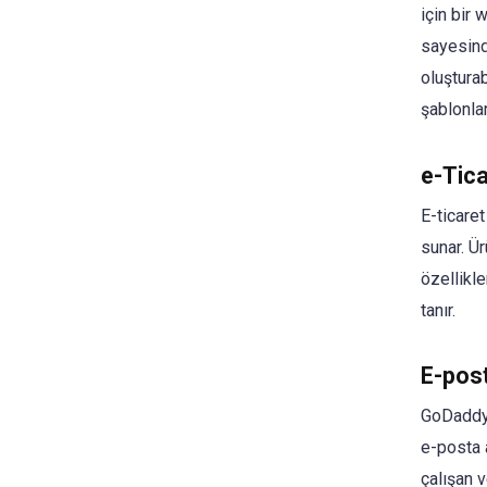
için bir 
sayesinde
oluştura
şablonla
e-Tic
E-ticare
sunar. Ü
özellikl
tanır.
E-post
GoDaddy,
e-posta 
çalışan v