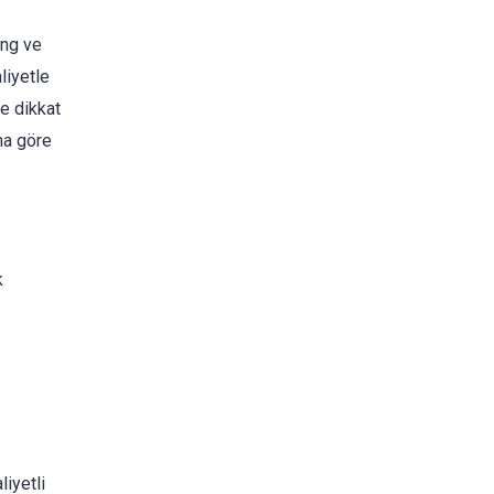
ing ve
aliyetle
ne dikkat
na göre
k
liyetli