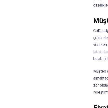
özellikle
Müşt
GoDaddy,
çözümler
verirken,
tabanı s
bulabilirl
Müşteri 
almaktad
zor oldu
iyileşti
Fiya