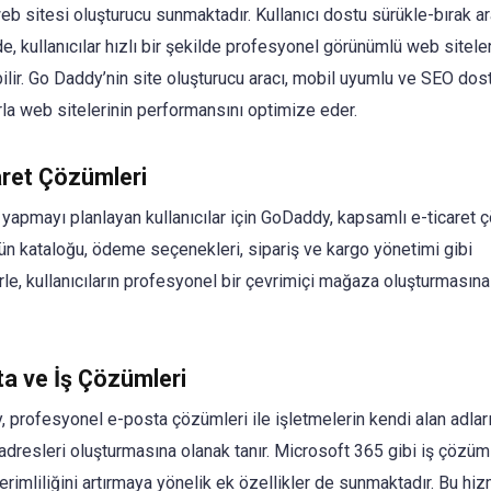
web sitesi oluşturucu sunmaktadır. Kullanıcı dostu sürükle-bırak a
, kullanıcılar hızlı bir şekilde profesyonel görünümlü web siteler
bilir. Go Daddy’nin site oluşturucu aracı, mobil uyumlu ve SEO dos
rla web sitelerinin performansını optimize eder.
aret Çözümleri
t yapmayı planlayan kullanıcılar için GoDaddy, kapsamlı e-ticaret 
rün kataloğu, ödeme seçenekleri, sipariş ve kargo yönetimi gibi
erle, kullanıcıların profesyonel bir çevrimiçi mağaza oluşturmasın
a ve İş Çözümleri
 profesyonel e-posta çözümleri ile işletmelerin kendi alan adlar
adresleri oluşturmasına olanak tanır. Microsoft 365 gibi iş çözüml
erimliliğini artırmaya yönelik ek özellikler de sunmaktadır. Bu hiz