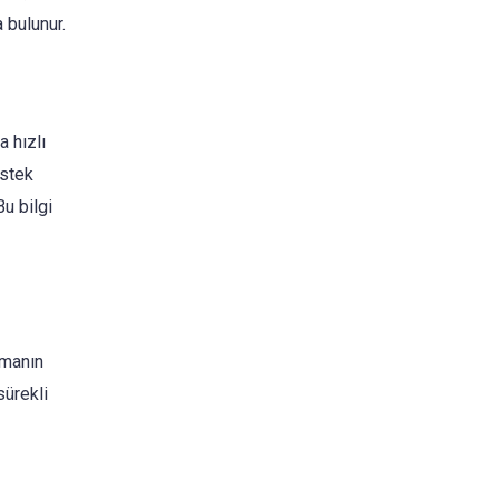
 bulunur.
 hızlı
estek
Bu bilgi
şmanın
sürekli