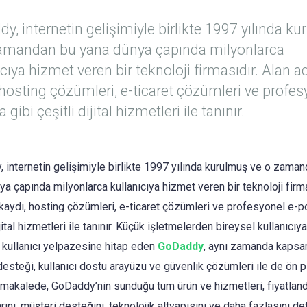
y, internetin gelişimiyle birlikte 1997 yılında k
amandan bu yana dünya çapında milyonlarca
ıcıya hizmet veren bir teknoloji firmasıdır. Alan a
 hosting çözümleri, e-ticaret çözümleri ve profes
 gibi çeşitli dijital hizmetleri ile tanınır.
 internetin gelişimiyle birlikte 1997 yılında kurulmuş ve o zama
a çapında milyonlarca kullanıcıya hizmet veren bir teknoloji firma
 kaydı, hosting çözümleri, e-ticaret çözümleri ve profesyonel e-p
ijital hizmetleri ile tanınır. Küçük işletmelerden bireysel kullanıcıy
r kullanıcı yelpazesine hitap eden
GoDaddy
, aynı zamanda kapsa
desteği, kullanıcı dostu arayüzü ve güvenlik çözümleri ile de ön p
u makalede, GoDaddy’nin sunduğu tüm ürün ve hizmetleri, fiyatlan
arını, müşteri desteğini, teknolojik altyapısını ve daha fazlasını det