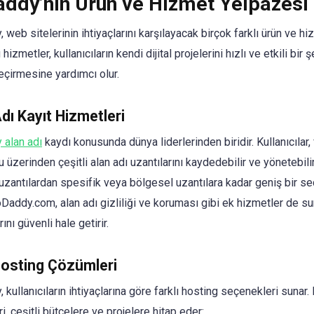
ddy’nin Ürün ve Hizmet Yelpazesi
web sitelerinin ihtiyaçlarını karşılayacak birçok farklı ürün ve h
 hizmetler, kullanıcıların kendi dijital projelerini hızlı ve etkili bir 
eçirmesine yardımcı olur.
dı Kayıt Hizmetleri
alan adı
kaydı konusunda dünya liderlerinden biridir. Kullanıcılar,
 üzerinden çeşitli alan adı uzantılarını kaydedebilir ve yönetebilir
uzantılardan spesifik veya bölgesel uzantılara kadar geniş bir s
oDaddy.com, alan adı gizliliği ve koruması gibi ek hizmetler de s
rını güvenli hale getirir.
osting Çözümleri
kullanıcıların ihtiyaçlarına göre farklı hosting seçenekleri sunar.
, çeşitli bütçelere ve projelere hitap eder: