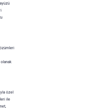
rayüzü
i
tu
çözümleri
a olanak
ıyla özel
eri ile
met,