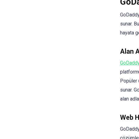
GoDa
GoDaddy, 
sunar. Bu
hayata g
Alan A
GoDaddy 
platformu
Popüler 
sunar. G
alan adla
Web H
GoDaddy, 
çözümleri