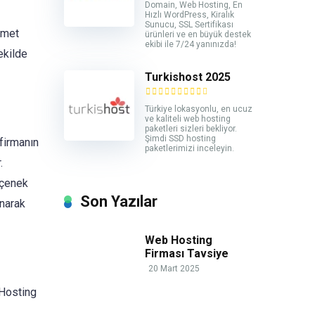
Domain, Web Hosting, En
Hızlı WordPress, Kiralık
Sunucu, SSL Sertifikası
izmet
ürünleri ve en büyük destek
ekibi ile 7/24 yanınızda!
şekilde
Turkishost 2025
Türkiye lokasyonlu, en ucuz
ve kaliteli web hosting
paketleri sizleri bekliyor.
Şimdi SSD hosting
 firmanın
paketlerimizi inceleyin.
.
eçenek
Son Yazılar
unarak
Web Hosting
Firması Tavsiye
20 Mart 2025
 Hosting