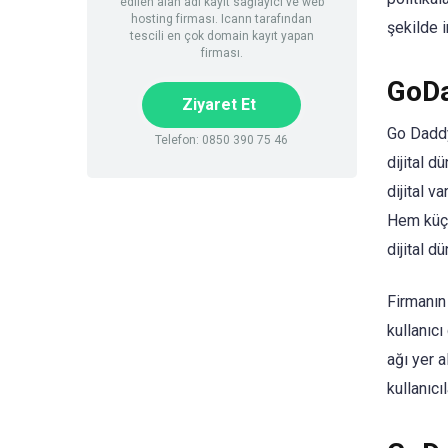
edilen alan adı kayıt sağlayıcı ve web
hosting firması. Icann tarafından
şekilde 
tescili en çok domain kayıt yapan
firması.
GoDa
Ziyaret Et
Go Daddy
Telefon: 0850 390 75 46
dijital 
dijital 
Hem küçü
dijital d
Firmanın 
kullanıc
ağı yer 
kullanıcı