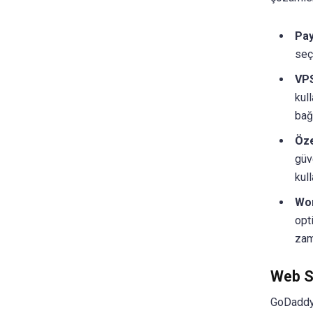
Pay
seç
VPS
kull
bağı
Öze
güv
kull
Wo
opt
zama
Web S
GoDaddy,