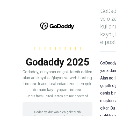
GoDadd
ve o z
kullan
kaydı,
e-posta
Godaddy 2025
GoDaddy,
yana düny
Godaddy, dünyanın en çok tercih edilen
alan adı kayıt sağlayıcı ve web hosting
Alan adı
firması. Icann tarafından tescili en çok
çeşitli d
domain kayıt yapan firması.
geniş bi
Users from United States are not accepted
müşteri 
çıkar. B
Godaddy, dünyanın en çok tercih
politikal