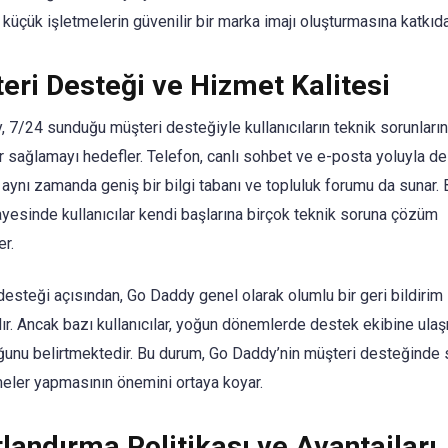
 küçük işletmelerin güvenilir bir marka imajı oluşturmasına katkıda
eri Desteği ve Hizmet Kalitesi
 7/24 sunduğu müşteri desteğiyle kullanıcıların teknik sorunlarına
 sağlamayı hedefler. Telefon, canlı sohbet ve e-posta yoluyla d
 aynı zamanda geniş bir bilgi tabanı ve topluluk forumu da sunar. 
ayesinde kullanıcılar kendi başlarına birçok teknik soruna çözüm
er.
desteği açısından, Go Daddy genel olarak olumlu bir geri bildirim
ır. Ancak bazı kullanıcılar, yoğun dönemlerde destek ekibine ula
ğunu belirtmektedir. Bu durum, Go Daddy’nin müşteri desteğinde 
rmeler yapmasının önemini ortaya koyar.
tlandırma Politikası ve Avantajları