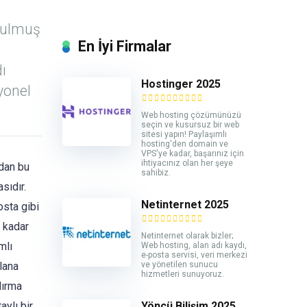
urulmuş
En İyi Firmalar
dı
Hostinger 2025
yonel
Web hosting çözümünüzü
seçin ve kusursuz bir web
sitesi yapın! Paylaşımlı
hosting'den domain ve
VPS'ye kadar, başarınız için
ihtiyacınız olan her şeye
ndan bu
sahibiz.
sıdır.
Netinternet 2025
osta gibi
a kadar
Netinternet olarak bizler;
mlı
Web hosting, alan adı kaydı,
e-posta servisi, veri merkezi
ve yönetilen sunucu
lana
hizmetleri sunuyoruz.
dırma
Yöncü Bilişim 2025
aylı bir