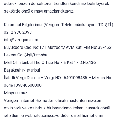
ederek, bazen de sektörün trendleri kendimiz belirleyerek
sektörde öncü olmayı amaçlamaktayız.
Kurumsal Bilgilerimiz (Verigom Telekomünikasyon LTD. ŞTİ.)
0212 970 2393
info@verigom.com
Büyükdere Cad. No:171 Metrocity AVM Kat: -4B No: 39-46S,
Levent Cd. Şişli/İstanbul
Mall Of İstanbul The Office No:7 E Kat:17 D.No:136
Başakşehir/İstanbul
İkitelli Vergi Dairesi – Vergi NO : 6491098485 – Mersis No :
06491098485000001
Misyonumuz
Verigom İnternet Hizmetleri olarak müşterilerimize,en
etkin,hızlı ve kesintisiz bir barındırma imkanı sunarak,gönül
rahatlığı ile web site,sunucu,ve diğer dijital hizmetlerini