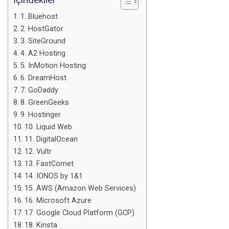
1. Bluehost
2. HostGator
3. SiteGround
4. A2 Hosting
5. InMotion Hosting
6. DreamHost
7. GoDaddy
8. GreenGeeks
9. Hostinger
10. Liquid Web
11. DigitalOcean
12. Vultr
13. FastComet
14. IONOS by 1&1
15. AWS (Amazon Web Services)
16. Microsoft Azure
17. Google Cloud Platform (GCP)
18. Kinsta