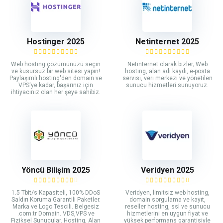
Hostinger 2025
Netinternet 2025
Web hosting çözümünüzü seçin
Netinternet olarak bizler; Web
ve kusursuz bir web sitesi yapın!
hosting, alan adı kaydı, e-posta
Paylaşımlı hosting'den domain ve
servisi, veri merkezi ve yönetilen
VPS'ye kadar, başarınız için
sunucu hizmetleri sunuyoruz.
ihtiyacınız olan her şeye sahibiz.
Yöncü Bilişim 2025
Veridyen 2025
1.5 Tbit/s Kapasiteli, 100% DDoS
Veridyen, limitsiz web hosting,
Saldırı Koruma Garantili Paketler.
domain sorgulama ve kayıt,
Marka ve Logo Tescili. Belgesiz
reseller hosting, ssl ve sunucu
.com.tr Domain. VDS,VPS ve
hizmetlerini en uygun fiyat ve
Fiziksel Sunucular. Hosting, Alan
yüksek performans garantisiyle