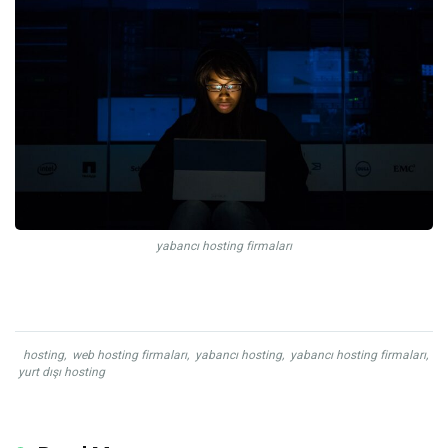
yabancı hosting firmaları
hosting
,
web hosting firmaları
,
yabancı hosting
,
yabancı hosting firmaları
,
yurt dışı hosting