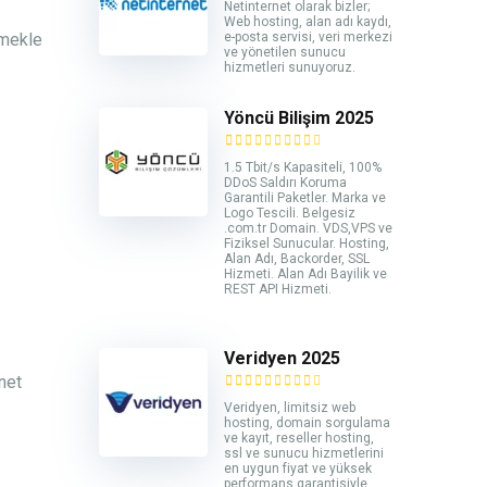
Netinternet olarak bizler;
Web hosting, alan adı kaydı,
e-posta servisi, veri merkezi
çmekle
ve yönetilen sunucu
hizmetleri sunuyoruz.
Yöncü Bilişim 2025
1.5 Tbit/s Kapasiteli, 100%
DDoS Saldırı Koruma
Garantili Paketler. Marka ve
Logo Tescili. Belgesiz
.com.tr Domain. VDS,VPS ve
Fiziksel Sunucular. Hosting,
Alan Adı, Backorder, SSL
Hizmeti. Alan Adı Bayilik ve
REST API Hizmeti.
Veridyen 2025
rnet
Veridyen, limitsiz web
hosting, domain sorgulama
ve kayıt, reseller hosting,
ssl ve sunucu hizmetlerini
en uygun fiyat ve yüksek
performans garantisiyle