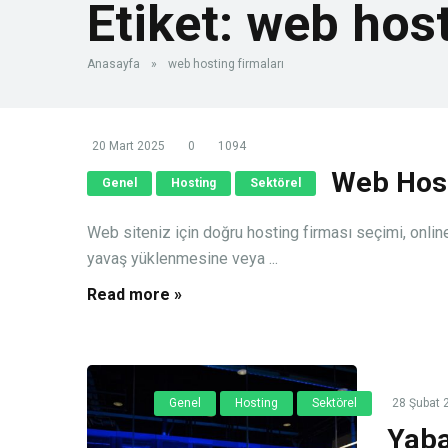
Etiket:
web host
Anasayfa
»
web hosting firmaları
20 Mart 2025
0
1094
Web Host
Genel
Hosting
Sektörel
Web siteniz için doğru hosting firması seçimi, online v
yavaş yüklenmesine veya ...
Read more »
Genel
Hosting
Sektörel
28 Şubat 
Yaba