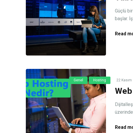
Güçlü bi
başlar. 
Read mo
Genel
Hosting
22 Kasım
Web 
Dijitalle
üzerinde 
Read mo