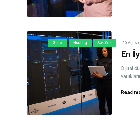
Genel
Hosting
Sektörel
20 Ağust
En İ
Dijital d
varlıklar
Read mo