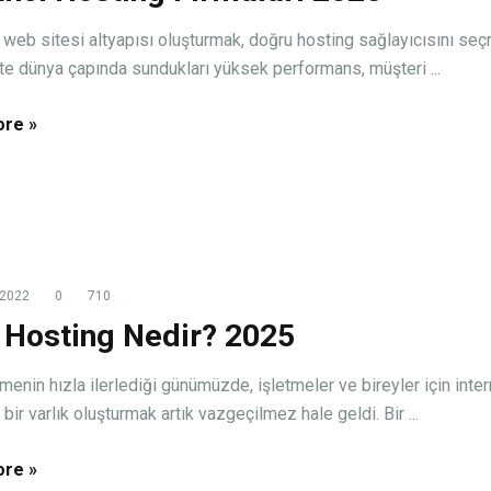
r web sitesi altyapısı oluşturmak, doğru hosting sağlayıcısını se
İşte dünya çapında sundukları yüksek performans, müşteri ...
re »
 2022
0
710
Hosting Nedir? 2025
şmenin hızla ilerlediği günümüzde, işletmeler ve bireyler için inte
bir varlık oluşturmak artık vazgeçilmez hale geldi. Bir ...
re »