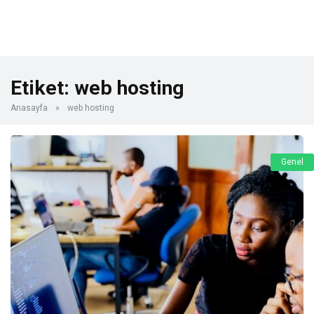
Etiket:
web hosting
Anasayfa
»
web hosting
Genel